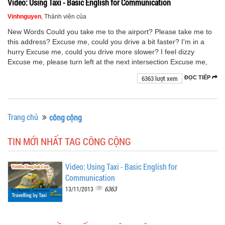
Video: Using Taxi - Basic English for Communication
Vinhnguyen
, Thành viên của
New Words Could you take me to the airport? Please take me to
this address? Excuse me, could you drive a bit faster? I'm in a
hurry Excuse me, could you drive more slower? I feel dizzy
Excuse me, please turn left at the next intersection Excuse me,
6363 lượt xem
ĐỌC TIẾP
Trang chủ
công cộng
TIN MỚI NHẤT TAG CÔNG CỘNG
Video: Using Taxi - Basic English for
Communication
6363
13/11/2013