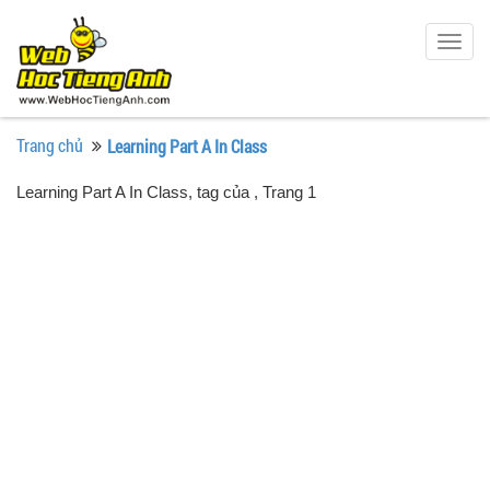
Togg
navig
Trang chủ
Learning Part A In Class
Learning Part A In Class, tag của
, Trang 1