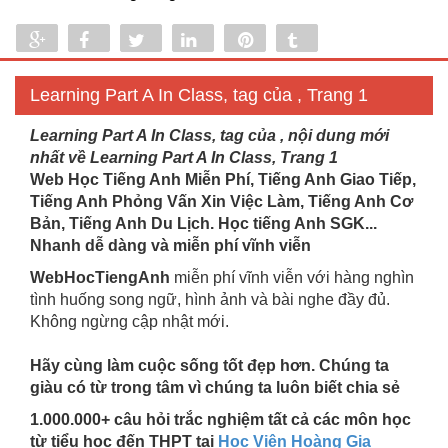
Share
Share
Tweet
Share
Pin
Tumblr
0
Learning Part A In Class, tag của , Trang 1
Learning Part A In Class, tag của , nội dung mới
nhất về Learning Part A In Class, Trang 1
Web Học Tiếng Anh Miễn Phí, Tiếng Anh Giao Tiếp,
Tiếng Anh Phỏng Vấn Xin Việc Làm, Tiếng Anh Cơ
Bản, Tiếng Anh Du Lịch. Học tiếng Anh SGK...
Nhanh dễ dàng và miễn phí vĩnh viễn
WebHocTiengAnh
miễn phí vĩnh viễn với hàng nghìn
tình huống song ngữ, hình ảnh và bài nghe đầy đủ.
Không ngừng cập nhật mới.
Hãy cùng làm cuộc sống tốt đẹp hơn. Chúng ta
giàu có từ trong tâm vì chúng ta luôn biết chia sẻ
1.000.000+ câu hỏi trắc nghiệm tất cả các môn học
từ tiểu học đến THPT tại
Học Viện Hoàng Gia