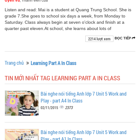
Uyên Vũ
, Thành viên của
Listen and read: Mai is a student at Quang Trung School. She is
grade 7.She goes to school six days a week, from Monday to
Saturday. Class always begin at seven o'clock and finish at a
quarter past eleven.At school, she learns about lots of
2214 lượt xem
ĐỌC TIẾP
Trang chủ
Learning Part A In Class
TIN MỚI NHẤT TAG LEARNING PART A IN CLASS
Bài nghe nói tiếng Anh lớp 7 Unit 5 Work and
Play - part A4 In Class
2373
02/11/2015
Bài nghe nói tiếng Anh lớp 7 Unit 5 Work and
Play - part A1 In Class