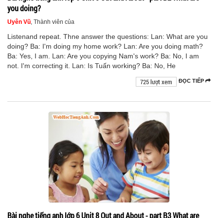
you doing?
Uyên Vũ
, Thành viên của
Listenand repeat. Thne answer the questions: Lan: What are you
doing? Ba: I'm doing my home work? Lan: Are you doing math?
Ba: Yes, I am. Lan: Are you copying Nam's work? Ba: No, I am
not. I'm correcting it. Lan: Is Tuấn working? Ba: No, He
725 lượt xem
ĐỌC TIẾP
Bài nghe tiếng anh lớp 6 Unit 8 Out and About - part B3 What are