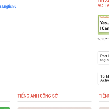
ACTIV
ns English 6
27/10/20
Part 
tag c
Từ kh
Activ
TIẾNG ANH CÔNG SỞ
TIẾN