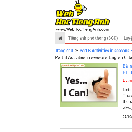
Tiếng anh phổ thông (SGK)
Luyệ
Trang chủ
Part B Activities in seasons 
Part B Activities in seasons English 6, t
Bài n
B1 T
Uyên
Liste
They 
the 
alwa
27/10