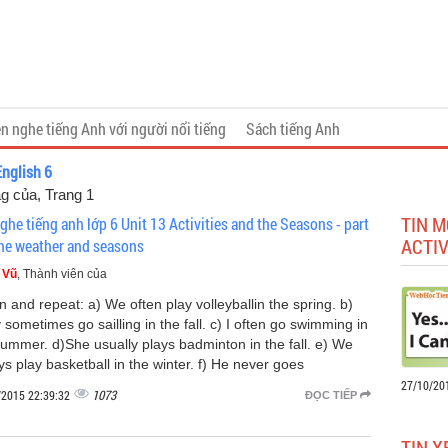
n nghe tiếng Anh với người nổi tiếng
Sách tiếng Anh
English 6
ag của
, Trang 1
TIN M
ghe tiếng anh lớp 6 Unit 13 Activities and the Seasons - part
ACTIV
he weather and seasons
 Vũ
, Thành viên của
n and repeat: a) We often play volleyballin the spring. b)
sometimes go sailling in the fall. c) I often go swimming in
summer. d)She usually plays badminton in the fall. e) We
ys play basketball in the winter. f) He never goes
27/10/20
1073
/2015 22:39:32
ĐỌC TIẾP
TIN X