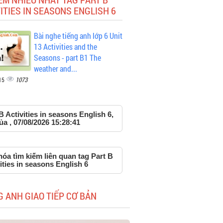
ITIES IN SEASONS ENGLISH 6
Bài nghe tiếng anh lớp 6 Unit
13 Activities and the
Seasons - part B1 The
weather and...
1073
15
B Activities in seasons English 6,
ủa , 07/08/2026 15:28:41
óa tìm kiếm liên quan tag Part B
ities in seasons English 6
G ANH GIAO TIẾP CƠ BẢN