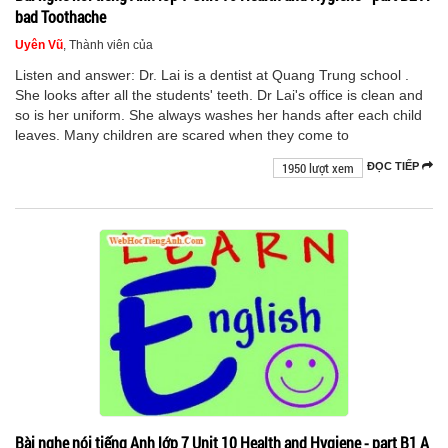
bad Toothache
Uyên Vũ
, Thành viên của
Listen and answer: Dr. Lai is a dentist at Quang Trung school .
She looks after all the students' teeth. Dr Lai's office is clean and
so is her uniform. She always washes her hands after each child
leaves. Many children are scared when they come to
1950 lượt xem
ĐỌC TIẾP
Bài nghe nói tiếng Anh lớp 7 Unit 10 Health and Hygiene - part B1 A