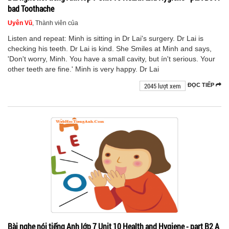
bad Toothache
Uyên Vũ
, Thành viên của
Listen and repeat: Minh is sitting in Dr Lai's surgery. Dr Lai is
checking his teeth. Dr Lai is kind. She Smiles at Minh and says,
'Don't worry, Minh. You have a small cavity, but ín't serious. Your
other teeth are fine.' Minh is very happy. Dr Lai
2045 lượt xem
ĐỌC TIẾP
Bài nghe nói tiếng Anh lớp 7 Unit 10 Health and Hygiene - part B2 A