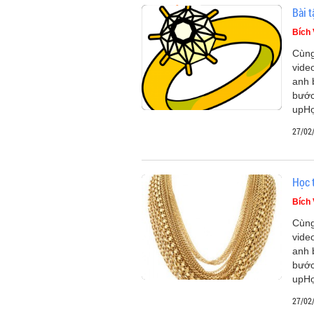
Bài 
Bích
Cùng
vide
anh 
bước
upHọ
27/02
Học 
Bích
Cùng
vide
anh 
bước
upHọ
27/02