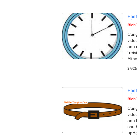
Học 
Bích
Cùng
vide
anh 
´reis
Alth
27/02
Học 
Bích
Cùng
vide
anh 
sau:
upHọ