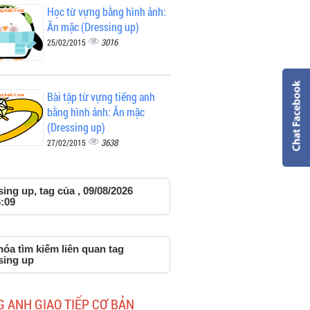
Học từ vựng bằng hình ảnh:
Ăn mặc (Dressing up)
3016
25/02/2015
Bài tập từ vựng tiếng anh
bằng hình ảnh: Ăn mặc
(Dressing up)
3638
27/02/2015
ing up, tag của , 09/08/2026
:09
óa tìm kiếm liên quan tag
sing up
G ANH GIAO TIẾP CƠ BẢN