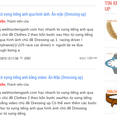
TIN X
UP
từ vựng tiếng anh qua hình ảnh: Ăn mặc (Dressing up)
 Vân
, Thành viên của
 webhoctienganh.com học nhanh từ vựng tiếng anh qua
o chủ đề Clothes 2 theo bốn bước sau Học từ vựng tiếng
qua hình ảnh chủ đề Dressing up 1. racing driver /
iηdraivә(r)/ (US race car driver) n: người lái xe đua
ough being a
5701
/2015 13:11:58
ĐỌC TIẾP
từ vựng tiếng anh bằng video: Ăn Mặc (Dressing up)
 Vân
, Thành viên của
 webhoctienganh.com học nhanh từ vựng tiếng anh qua
o chủ đề Clothes 2 theo bốn bước sauHọc từ vựng tiếng
bằng video chủ đề Dressing up Có thể xem thêm các bước
Học từ vựng tiếng anh qua hình ảnh chủ đề Dressing
c từ vựng tiếng