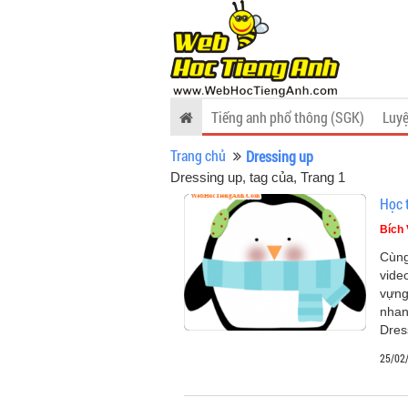
Tiếng anh phổ thông (SGK)
Luyệ
Trang chủ
Dressing up
Dressing up, tag của
, Trang 1
Học 
Bích
Cùng
vide
vựng
nhan
Dres
25/02