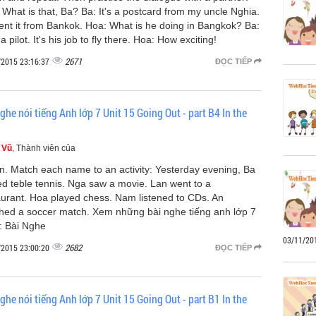
 What is that, Ba? Ba: It's a postcard from my uncle Nghia.
ent it from Bankok. Hoa: What is he doing in Bangkok? Ba:
a pilot. It's his job to fly there. Hoa: How exciting!
2671
/2015 23:16:37
ĐỌC TIẾP
ghe nói tiếng Anh lớp 7 Unit 15 Going Out - part B4 In the
 Vũ
, Thành viên của
en. Match each name to an activity: Yesterday evening, Ba
ed teble tennis. Nga saw a movie. Lan went to a
aurant. Hoa played chess. Nam listened to CDs. An
hed a soccer match. Xem những bài nghe tiếng anh lớp 7
: Bài Nghe
03/11/20
2682
/2015 23:00:20
ĐỌC TIẾP
ghe nói tiếng Anh lớp 7 Unit 15 Going Out - part B1 In the