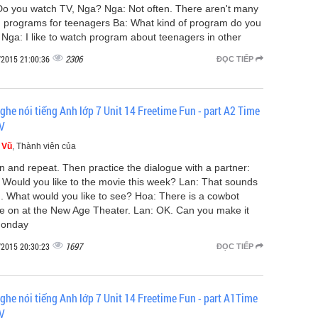
Do you watch TV, Nga? Nga: Not often. There aren't many
 programs for teenagers Ba: What kind of program do you
? Nga: I like to watch program about teenagers in other
2306
/2015 21:00:36
ĐỌC TIẾP
nghe nói tiếng Anh lớp 7 Unit 14 Freetime Fun - part A2 Time
TV
 Vũ
, Thành viên của
en and repeat. Then practice the dialogue with a partner:
 Would you like to the movie this week? Lan: That sounds
. What would you like to see? Hoa: There is a cowbot
e on at the New Age Theater. Lan: OK. Can you make it
Monday
1697
/2015 20:30:23
ĐỌC TIẾP
nghe nói tiếng Anh lớp 7 Unit 14 Freetime Fun - part A1Time
TV