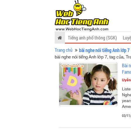
Tiếng anh phổ thông (SGK)
Luyệ
Trang chủ
bài nghe nói tiếng Anh lớp 7
bài nghe nói tiếng Anh lớp 7, tag của
, Tr
Bài n
Famo
Uyên
List
Nghe
years
Ameri
03/11