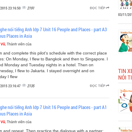
2191
/2015 23:16:50
ĐỌC TIẾP
03/11/20
ghe nói tiếng Anh lớp 7 Unit 16 People and Places - part A3
us Places in Asia
 Vũ
, Thành viên của
n and complete this pilot's schedule with the correct place
s: On Monday, I flew to Bangkok and then to Singapore. I
ed Monday and Tuesday nights in a hotel. Then on
TIN X
esday, I flew to Jakarta. I stayed overnight and on
NÓI T
day I flew
2135
/2015 23:16:47
ĐỌC TIẾP
ghe nói tiếng Anh lớp 7 Unit 16 People and Places - part A1
us Places in Asia
 Vũ
, Thành viên của
en and repeat. Then practice the dialogue with a partner: