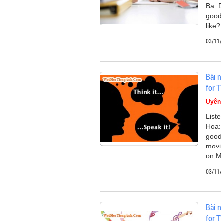
Ba: 
good
like
03/11
Bài 
for 
Uyên
List
Hoa:
good
movi
on 
03/11
Bài 
for 