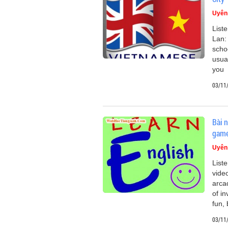
Uyên
List
Lan:
scho
usual
you
03/11
Bài n
gam
Uyên
List
vide
arca
of i
fun, 
03/11