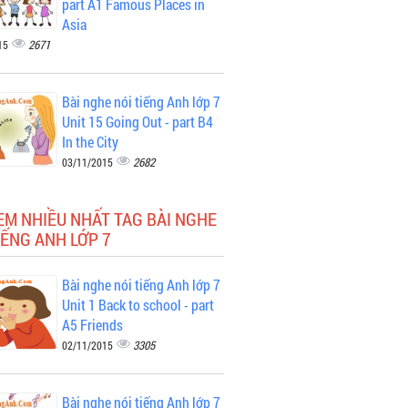
part A1 Famous Places in
Asia
2671
15
Bài nghe nói tiếng Anh lớp 7
Unit 15 Going Out - part B4
In the City
2682
03/11/2015
EM NHIỀU NHẤT TAG BÀI NGHE
IẾNG ANH LỚP 7
Bài nghe nói tiếng Anh lớp 7
Unit 1 Back to school - part
A5 Friends
3305
02/11/2015
Bài nghe nói tiếng Anh lớp 7