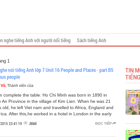
n nghe tiếng Anh với người nổi tiếng
Sách tiếng Anh
ang 1
TIN M
ghe nói tiếng Anh lớp 7 Unit 16 People and Places - part B5
TIẾNG
us people
 Vũ
, Thành viên của
en complete the table: Ho Chi Minh was born in 1890 in
 An Province in the village of Kim Lien. When he was 21
 old, he left Viet nam and travelled to Africa, England and
ca. After this,he worked in a hotel in London in the early
3666
/2015 23:41:19
ĐỌC TIẾP