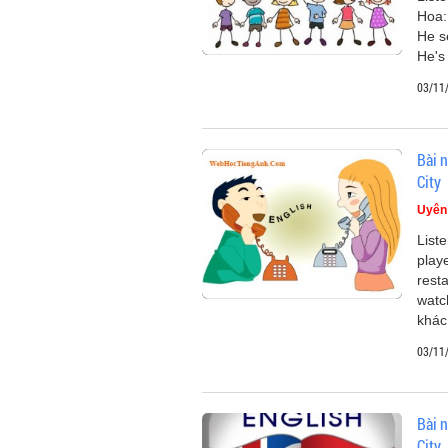
Hoa:
He s
He's 
03/11
Bài n
City
Uyên
List
play
rest
watc
khác
03/11
Bài n
City