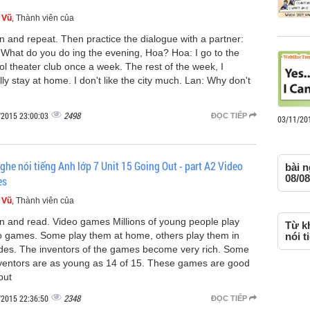
 Vũ
, Thành viên của
en and repeat. Then practice the dialogue with a partner:
 What do you do ing the evening, Hoa? Hoa: I go to the
ol theater club once a week. The rest of the week, I
ly stay at home. I don't like the city much. Lan: Why don't
2498
/2015 23:00:03
ĐỌC TIẾP
03/11/20
ghe nói tiếng Anh lớp 7 Unit 15 Going Out - part A2 Video
bài n
08/08
es
 Vũ
, Thành viên của
en and read. Video games Millions of young people play
Từ kh
o games. Some play them at home, others play them in
nói t
des. The inventors of the games become very rich. Some
nventors are as young as 14 of 15. These games are good
but
2348
/2015 22:36:50
ĐỌC TIẾP