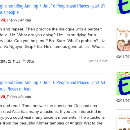
ghe nói tiếng Anh lớp 7 Unit 16 People and Places - part B1
us people
 Vũ
, Thành viên của
en and repeat. Then practice the dialogue with a partner:
ello, Liz. What are you doing? Liz: I'm studying for a
ory quiz. Can you help me? Ba: Sure. What's problem? Liz:
s Vo Nguyen Giap? Ba: He's famous general. Liz: What's
03/11/20
3308
/2015 23:41:29
ĐỌC TIẾP
ghe nói tiếng Anh lớp 7 Unit 16 People and Places - part A4
us Places in Asia
 Vũ
, Thành viên của
03/11/20
en and read. Then answer the questions: Destinations
h-east Asia has many attactions. If you are interested in
ory, you could visit many ancient mounents. The attactions
e from the beautiful Khmer temples of Angkor Wat to the
e