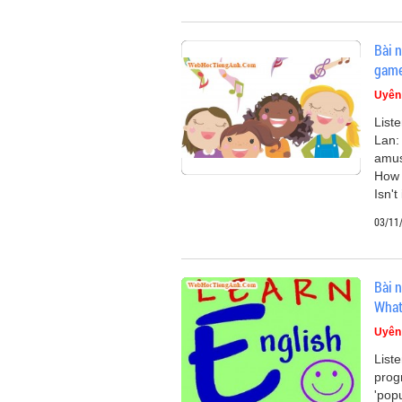
Bài n
gam
Uyên
List
Lan:
amus
How 
Isn't 
03/11
Bài n
What
Uyên
List
prog
'pop