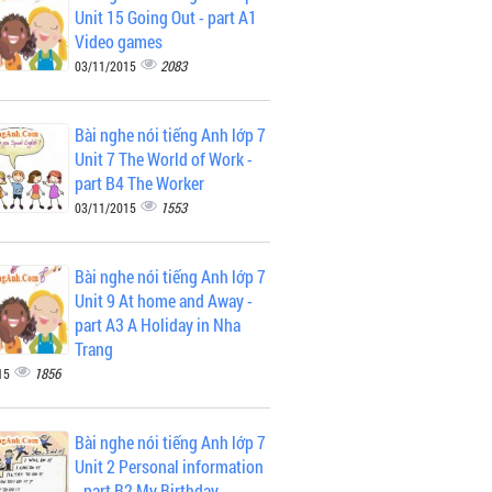
Unit 15 Going Out - part A1
Video games
2083
03/11/2015
Bài nghe nói tiếng Anh lớp 7
Unit 7 The World of Work -
part B4 The Worker
1553
03/11/2015
Bài nghe nói tiếng Anh lớp 7
Unit 9 At home and Away -
part A3 A Holiday in Nha
Trang
1856
15
Bài nghe nói tiếng Anh lớp 7
Unit 2 Personal information
- part B2 My Birthday