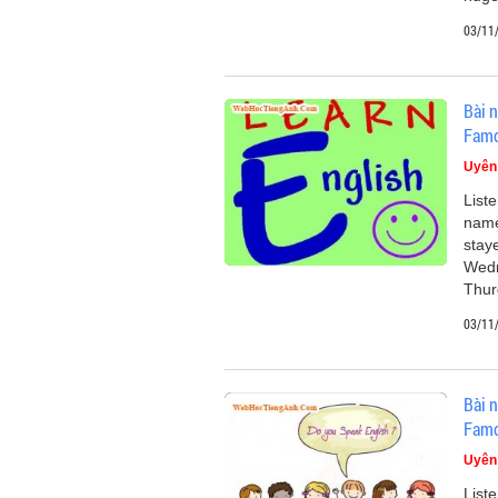
03/11
Bài n
Famo
Uyên
Liste
name
stay
Wedn
Thur
03/11
Bài n
Famo
Uyên
List