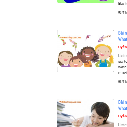
like 
03/11
Bài n
What
Uyên
List
six t
watc
movie
03/11
Bài n
What
Uyên
List