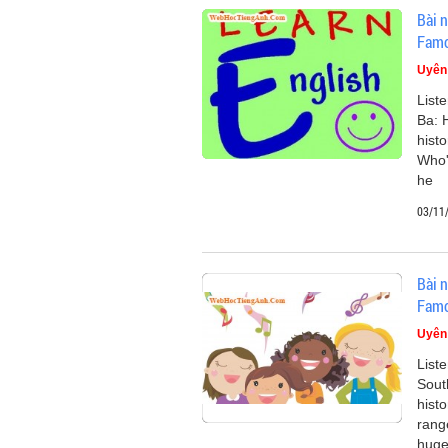
Bài n
Famo
Uyên
List
Ba: H
hist
Who'
he
03/11
Bài n
Famo
Uyên
List
Sout
hist
rang
hug