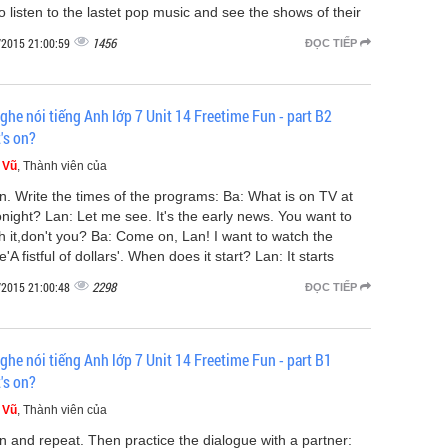
to listen to the lastet pop music and see the shows of their
1456
/2015 21:00:59
ĐỌC TIẾP
ghe nói tiếng Anh lớp 7 Unit 14 Freetime Fun - part B2
's on?
 Vũ
, Thành viên của
en. Write the times of the programs: Ba: What is on TV at
onight? Lan: Let me see. It's the early news. You want to
h it,don't you? Ba: Come on, Lan! I want to watch the
'A fistful of dollars'. When does it start? Lan: It starts
2298
/2015 21:00:48
ĐỌC TIẾP
ghe nói tiếng Anh lớp 7 Unit 14 Freetime Fun - part B1
's on?
 Vũ
, Thành viên của
en and repeat. Then practice the dialogue with a partner: