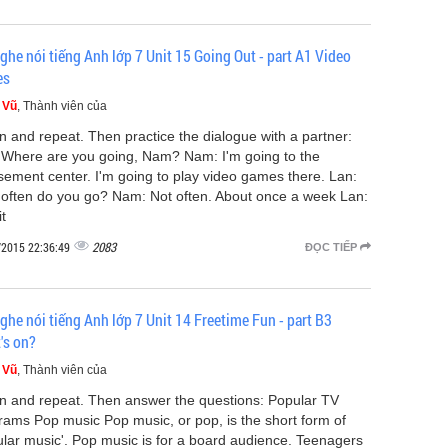
ghe nói tiếng Anh lớp 7 Unit 15 Going Out - part A1 Video
es
 Vũ
, Thành viên của
en and repeat. Then practice the dialogue with a partner:
 Where are you going, Nam? Nam: I'm going to the
ement center. I'm going to play video games there. Lan:
often do you go? Nam: Not often. About once a week Lan:
it
2083
/2015 22:36:49
ĐỌC TIẾP
ghe nói tiếng Anh lớp 7 Unit 14 Freetime Fun - part B3
's on?
 Vũ
, Thành viên của
en and repeat. Then answer the questions: Popular TV
rams Pop music Pop music, or pop, is the short form of
ular music'. Pop music is for a board audience. Teenagers