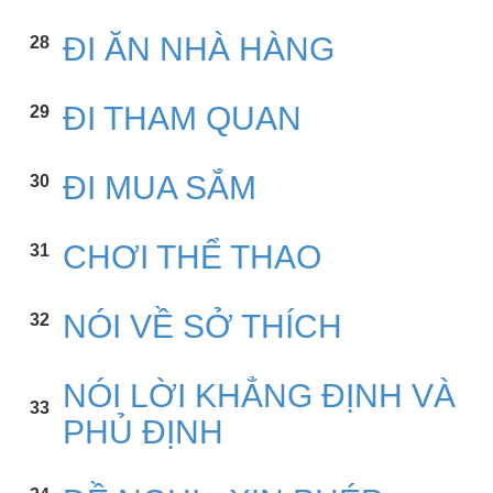
ĐI ĂN NHÀ HÀNG
28
ĐI THAM QUAN
29
ĐI MUA SẮM
30
CHƠI THỂ THAO
31
NÓI VỀ SỞ THÍCH
32
NÓI LỜI KHẲNG ĐỊNH VÀ
33
PHỦ ĐỊNH