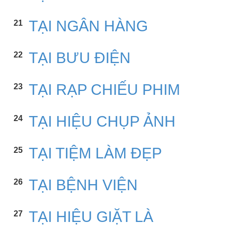
TẠI NGÂN HÀNG
21
TẠI BƯU ĐIỆN
22
TẠI RẠP CHIẾU PHIM
23
TẠI HIỆU CHỤP ẢNH
24
TẠI TIỆM LÀM ĐẸP
25
TẠI BỆNH VIỆN
26
TẠI HIỆU GIẶT LÀ
27