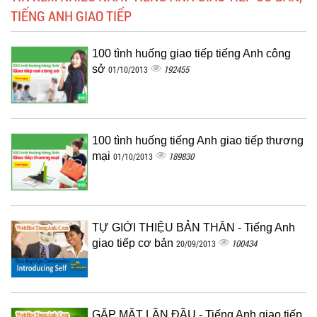
TIẾNG ANH GIAO TIẾP
100 tình huống giao tiếp tiếng Anh công
sở
192455
01/10/2013
100 tình huống tiếng Anh giao tiếp thương
mại
189830
01/10/2013
TỰ GIỚI THIỆU BẢN THÂN - Tiếng Anh
giao tiếp cơ bản
100434
20/09/2013
GẶP MẶT LẦN ĐẦU - Tiếng Anh giao tiếp