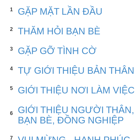
GẶP MẶT LẦN ĐẦU
1
THĂM HỎI BẠN BÈ
2
GẶP GỠ TÌNH CỜ
3
TỰ GIỚI THIỆU BẢN THÂN
4
GIỚI THIỆU NƠI LÀM VIỆC
5
GIỚI THIỆU NGƯỜI THÂN,
6
BẠN BÈ, ĐỒNG NGHIỆP
VUI MỪNG - HẠNH PHÚC
7