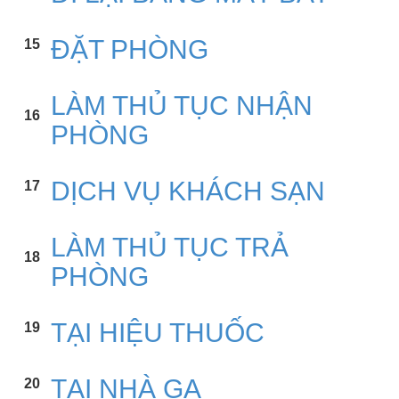
ĐẶT PHÒNG
15
LÀM THỦ TỤC NHẬN
16
PHÒNG
DỊCH VỤ KHÁCH SẠN
17
LÀM THỦ TỤC TRẢ
18
PHÒNG
TẠI HIỆU THUỐC
19
TẠI NHÀ GA
20