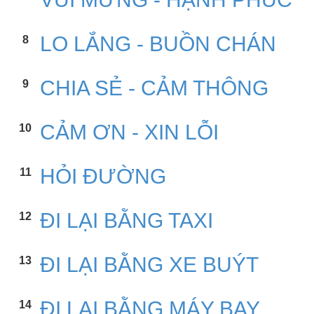
LO LẮNG - BUỒN CHÁN
8
CHIA SẺ - CẢM THÔNG
9
CẢM ƠN - XIN LỖI
10
HỎI ĐƯỜNG
11
ĐI LẠI BẰNG TAXI
12
ĐI LẠI BẰNG XE BUÝT
13
ĐI LẠI BẰNG MÁY BAY
14