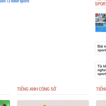
unit 12 water sports
SPOR
Bài n
sport
Từ kh
nghe 
spor
TIẾNG ANH CÔNG SỞ
TIẾN