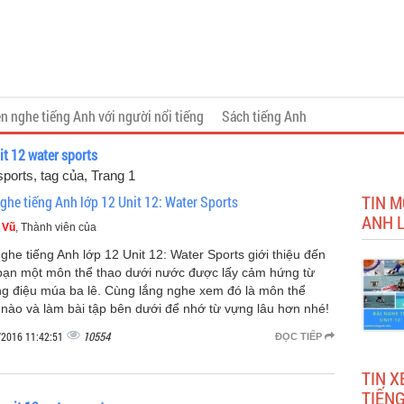
n nghe tiếng Anh với người nổi tiếng
Sách tiếng Anh
it 12 water sports
sports, tag của
, Trang 1
TIN M
nghe tiếng Anh lớp 12 Unit 12: Water Sports
ANH L
 Vũ
, Thành viên của
nghe tiếng Anh lớp 12 Unit 12: Water Sports giới thiệu đến
bạn một môn thể thao dưới nước được lấy cảm hứng từ
g điệu múa ba lê. Cùng lắng nghe xem đó là môn thể
 nào và làm bài tập bên dưới để nhớ từ vựng lâu hơn nhé!
10554
/2016 11:42:51
ĐỌC TIẾP
TIN X
TIẾNG