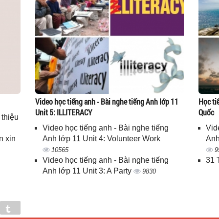
Video học tiếng anh - Bài nghe tiếng Anh lớp 11
Học ti
Unit 5: ILLITERACY
Quốc
 thiệu
Video học tiếng anh - Bài nghe tiếng
Vid
n xin
Anh lớp 11 Unit 4: Volunteer Work
Anh
10565
9
Video học tiếng anh - Bài nghe tiếng
31 
Anh lớp 11 Unit 3: A Party
9830
in
Tumblr