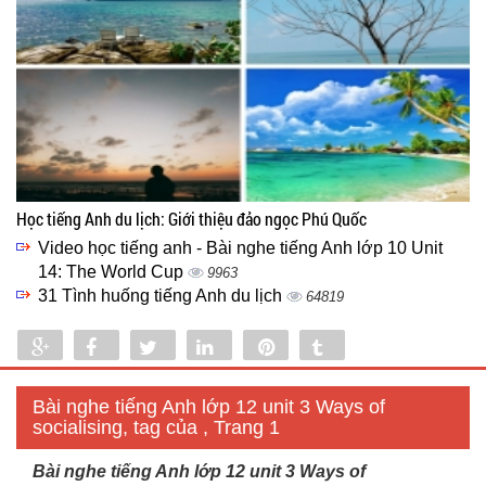
Học tiếng Anh du lịch: Giới thiệu đảo ngọc Phú Quốc
Video học tiếng anh - Bài nghe tiếng Anh lớp 10 Unit
14: The World Cup
9963
31 Tình huống tiếng Anh du lịch
64819
Share
Share
Tweet
Share
Pin
Tumblr
0
Bài nghe tiếng Anh lớp 12 unit 3 Ways of
socialising, tag của , Trang 1
Bài nghe tiếng Anh lớp 12 unit 3 Ways of