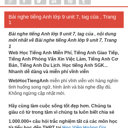
Share
Share
Tweet
Share
Pin
Tumblr
0
Bài nghe tiếng Anh lớp 9 unit 7, tag của , Trang
1
Bài nghe tiếng Anh lớp 9 unit 7, tag của , nội dung
mới nhất về Bài nghe tiếng Anh lớp 9 unit 7, Trang
1
Web Học Tiếng Anh Miễn Phí, Tiếng Anh Giao Tiếp,
Tiếng Anh Phỏng Vấn Xin Việc Làm, Tiếng Anh Cơ
Bản, Tiếng Anh Du Lịch. Học tiếng Anh SGK...
Nhanh dễ dàng và miễn phí vĩnh viễn
WebHocTiengAnh
miễn phí vĩnh viễn với hàng nghìn
tình huống song ngữ, hình ảnh và bài nghe đầy đủ.
Không ngừng cập nhật mới.
Hãy cùng làm cuộc sống tốt đẹp hơn. Chúng ta
giàu có từ trong tâm vì chúng ta luôn biết chia sẻ
1.000.000+ câu hỏi trắc nghiệm tất cả các môn học
từ tiểu học đến THPT tại
Học Viện Hoàng Gia