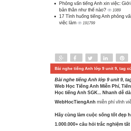
Phỏng vấn tiếng Anh xin việc: Giới
bản thân như thế nào?
1089
17 Tình huống tiếng Anh phỏng vấ
việc làm
191799
Share
Share
Tweet
Share
P
0
Bài nghe tiếng Anh lớp 9 unit 9, tag c
Bài nghe tiếng Anh lớp 9 unit 9, ta
Web Học Tiếng Anh Miễn Phí, Tiến
Học tiếng Anh SGK... Nhanh dễ dà
WebHocTiengAnh
miễn phí vĩnh vi
Hãy cùng làm cuộc sống tốt đẹp hơ
1.000.000+ câu hỏi trắc nghiệm tấ