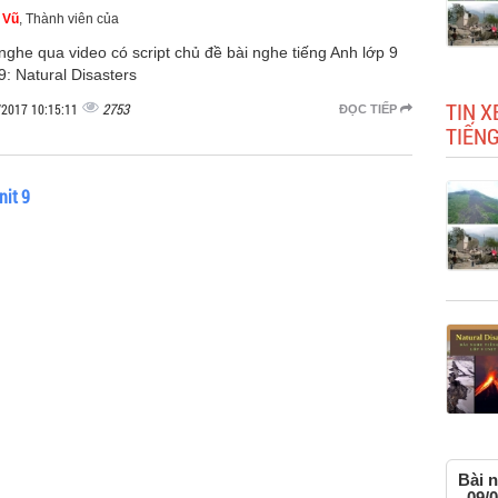
 Vũ
, Thành viên của
nghe qua video có script chủ đề bài nghe tiếng Anh lớp 9
9: Natural Disasters
TIN X
2753
/2017 10:15:11
ĐỌC TIẾP
TIẾNG
nit 9
Bài n
, 09/