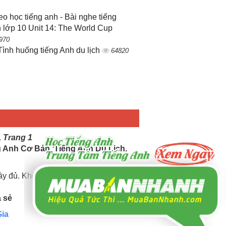
eo học tiếng anh - Bài nghe tiếng
 lớp 10 Unit 14: The World Cup
970
Tình huống tiếng Anh du lịch
64820
, Trang 1
g Anh Cơ Bản, Tiếng Anh Du Lịch.
đầy đủ. Không ngừng cập nhật mới.
a sẻ
ia