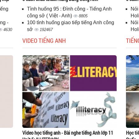
iếng
Tình huống 95 : Đình công - Tiếng Anh
Nói
công sở ( Việt - Anh)
Hol
8805
ng -
100 tình huống giao tiếp tiếng Anh công
Nói
sở
Hol
4630
192467
VIDEO TIẾNG ANH
TIẾN
Video học tiếng anh - Bài nghe tiếng Anh lớp 11
Học ti