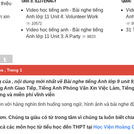
Unit 5: ILLITERACY
Quốc
 thiệu
Video học tiếng anh - Bài nghe tiếng
Vid
n xin
Anh lớp 11 Unit 4: Volunteer Work
Anh
10571
9
Video học tiếng anh - Bài nghe tiếng
31 
Anh lớp 11 Unit 3: A Party
9833
in
Tumblr
ủa , Trang 1
g của , nội dung mới nhất về Bài nghe tiếng Anh lớp 9 unit 9
g Anh Giao Tiếp, Tiếng Anh Phỏng Vấn Xin Việc Làm, Tiến
ng và miễn phí vĩnh viễn
ễn với hàng nghìn tình huống song ngữ, hình ảnh và bài nghe 
n. Chúng ta giàu có từ trong tâm vì chúng ta luôn biết chi
t cả các môn học từ tiểu học đến THPT tại
Học Viện Hoàng G