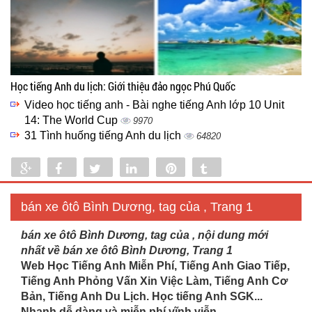
Học tiếng Anh du lịch: Giới thiệu đảo ngọc Phú Quốc
Video học tiếng anh - Bài nghe tiếng Anh lớp 10 Unit
14: The World Cup
9970
31 Tình huống tiếng Anh du lịch
64820
Share
Share
Tweet
Share
Pin
Tumblr
0
bán xe ôtô Bình Dương, tag của , Trang 1
bán xe ôtô Bình Dương, tag của , nội dung mới
nhất về bán xe ôtô Bình Dương, Trang 1
Web Học Tiếng Anh Miễn Phí, Tiếng Anh Giao Tiếp,
Tiếng Anh Phỏng Vấn Xin Việc Làm, Tiếng Anh Cơ
Bản, Tiếng Anh Du Lịch. Học tiếng Anh SGK...
Nhanh dễ dàng và miễn phí vĩnh viễn