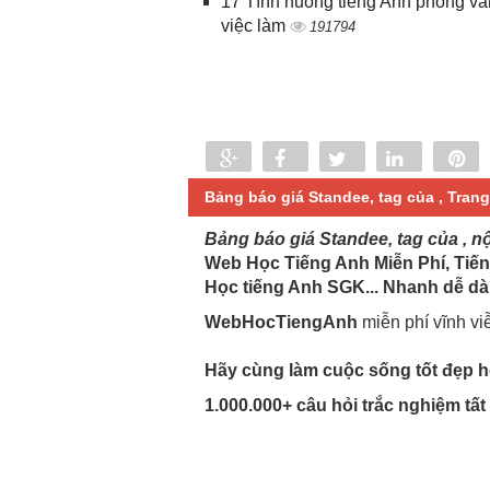
17 Tình huống tiếng Anh phỏng vấ
việc làm
191794
Share
Share
Tweet
Share
P
0
Bảng báo giá Standee, tag của , Trang
Bảng báo giá Standee, tag của , n
Web Học Tiếng Anh Miễn Phí, Tiến
Học tiếng Anh SGK... Nhanh dễ dà
WebHocTiengAnh
miễn phí vĩnh vi
Hãy cùng làm cuộc sống tốt đẹp hơ
1.000.000+ câu hỏi trắc nghiệm tấ