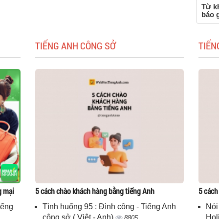
Từ k
báo 
TIẾNG ANH CÔNG SỞ
TIẾN
g mại
5 cách chào khách hàng bằng tiếng Anh
5 cách
iếng
Tình huống 95 : Đình công - Tiếng Anh
Nói
công sở ( Việt - Anh)
Hol
8805