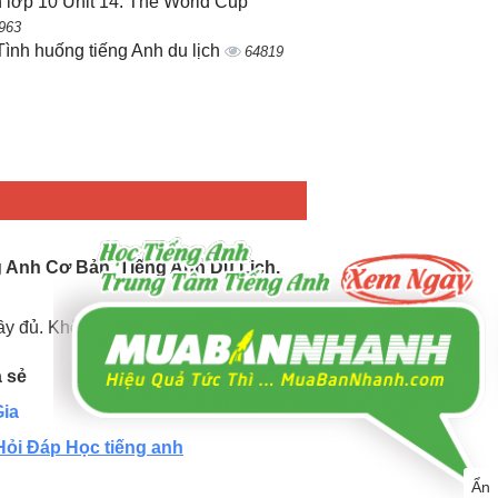
 lớp 10 Unit 14: The World Cup
963
Tình huống tiếng Anh du lịch
64819
g Anh Cơ Bản, Tiếng Anh Du Lịch.
đầy đủ. Không ngừng cập nhật mới.
a sẻ
ia
Hỏi Đáp Học tiếng anh
Ẩn