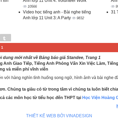
n xin
Anh lớp 11 Unit 4: Volunteer Work
Anh
10566
9
Video học tiếng anh - Bài nghe tiếng
31 
Anh lớp 11 Unit 3: A Party
9832
in
Tumblr
 1
ội dung mới nhất về Bảng báo giá Standee, Trang 1
g Anh Giao Tiếp, Tiếng Anh Phỏng Vấn Xin Việc Làm, Tiến
ng và miễn phí vĩnh viễn
ễn với hàng nghìn tình huống song ngữ, hình ảnh và bài nghe 
n. Chúng ta giàu có từ trong tâm vì chúng ta luôn biết chi
t cả các môn học từ tiểu học đến THPT tại
Học Viện Hoàng G
THIẾT KẾ WEB BỞI VINADESIGN