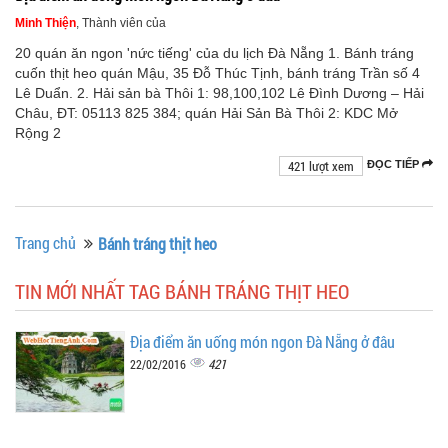
Minh Thiện
, Thành viên của
20 quán ăn ngon 'nức tiếng' của du lịch Đà Nẵng 1. Bánh tráng
cuốn thịt heo quán Mậu, 35 Đỗ Thúc Tịnh, bánh tráng Trần số 4
Lê Duẩn. 2. Hải sản bà Thôi 1: 98,100,102 Lê Đình Dương – Hải
Châu, ĐT: 05113 825 384; quán Hải Sản Bà Thôi 2: KDC Mở
Rộng 2
421 lượt xem
ĐỌC TIẾP
Trang chủ
Bánh tráng thịt heo
TIN MỚI NHẤT TAG BÁNH TRÁNG THỊT HEO
Địa điểm ăn uống món ngon Đà Nẵng ở đâu
421
22/02/2016