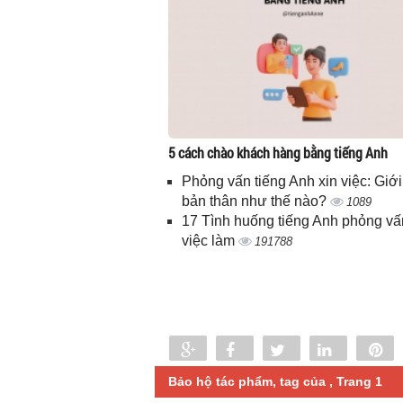
5 cách chào khách hàng bằng tiếng Anh
Phỏng vấn tiếng Anh xin việc: Giới
bản thân như thế nào?
1089
17 Tình huống tiếng Anh phỏng vấ
việc làm
191788
Share
Share
Tweet
Share
P
0
Bảo hộ tác phẩm, tag của , Trang 1