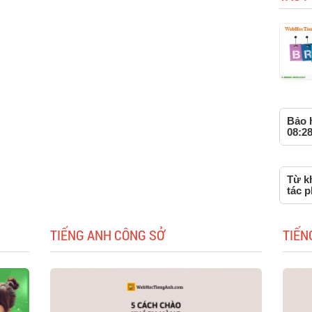
Bảo h
08:28
Từ k
tác 
TIẾNG ANH CÔNG SỞ
TIẾN