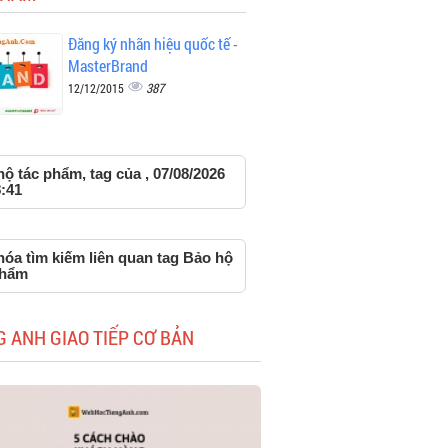
Đăng ký nhãn hiệu quốc tế -
MasterBrand
387
12/12/2015
ộ tác phẩm, tag của , 07/08/2026
:41
hóa tìm kiếm liên quan tag Bảo hộ
phẩm
G ANH GIAO TIẾP CƠ BẢN