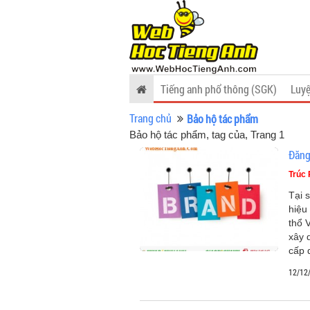
Tiếng anh phổ thông (SGK)
Luyệ
Trang chủ
Bảo hộ tác phẩm
Bảo hộ tác phẩm, tag của
, Trang 1
Đăng
Trúc
Tại 
hiệu
thổ 
xây 
cấp 
12/12