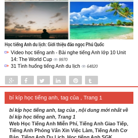
Học tiếng Anh du lịch: Giới thiệu đảo ngọc Phú Quốc
Video học tiếng anh - Bài nghe tiếng Anh lớp 10 Unit
14: The World Cup
9970
31 Tình huống tiếng Anh du lịch
64820
Share
Share
Tweet
Share
Pin
Tumblr
0
bí kíp học tiếng anh, tag của , Trang 1
bí kíp học tiếng anh, tag của , nội dung mới nhất về
bí kíp học tiếng anh, Trang 1
Web Học Tiếng Anh Miễn Phí, Tiếng Anh Giao Tiếp,
Tiếng Anh Phỏng Vấn Xin Việc Làm, Tiếng Anh Cơ
Bản, Tiếng Anh Du Lịch. Học tiếng Anh SGK...