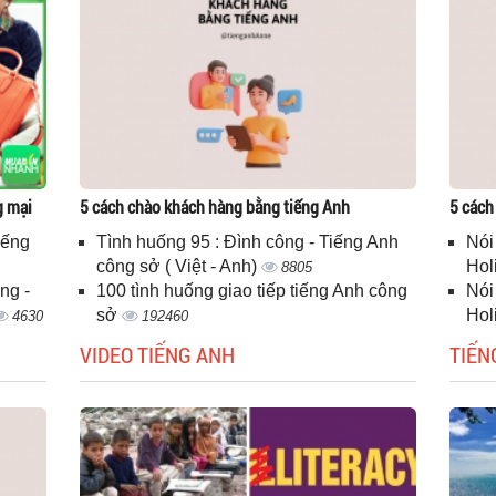
g mại
5 cách chào khách hàng bằng tiếng Anh
5 cách
iếng
Tình huống 95 : Đình công - Tiếng Anh
Nói
công sở ( Việt - Anh)
Hol
8805
ng -
100 tình huống giao tiếp tiếng Anh công
Nói
sở
Hol
4630
192460
VIDEO TIẾNG ANH
TIẾN