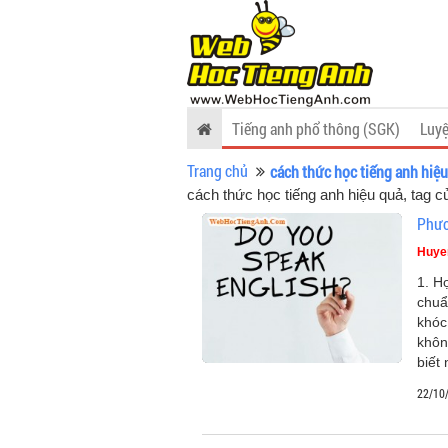
Tiếng anh phổ thông (SGK)
Luyệ
Trang chủ
cách thức học tiếng anh hiệ
cách thức học tiếng anh hiệu quả, tag c
Phươ
Huye
1. H
chuẩ
khóc
khôn
biết
22/10