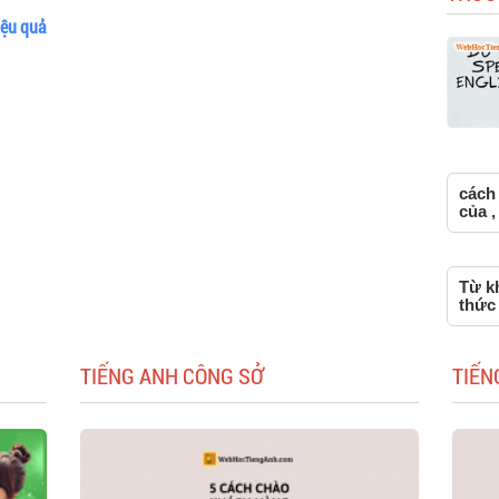
iệu quả
cách 
của ,
Từ kh
thức 
TIẾNG ANH CÔNG SỞ
TIẾN