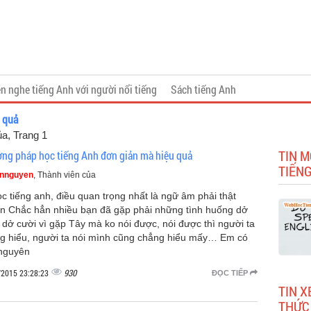
n nghe tiếng Anh với người nổi tiếng
Sách tiếng Anh
u quả
ủa
, Trang 1
TIN M
ng pháp học tiếng Anh đơn giản mà hiệu quả
TIẾNG
nnguyen
, Thành viên của
ọc tiếng anh, điều quan trọng nhất là ngữ âm phải thật
n Chắc hẳn nhiều bạn đã gặp phải những tình huống dở
 dở cười vì gặp Tây mà ko nói được, nói được thì người ta
g hiểu, người ta nói mình cũng chẳng hiểu mấy… Em có
 nguyên
930
/2015 23:28:23
ĐỌC TIẾP
TIN X
THỨC 