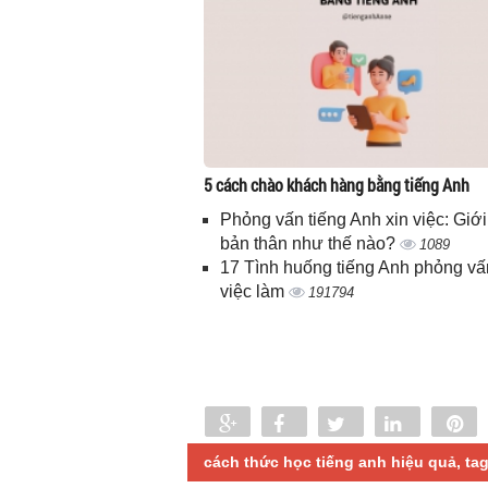
5 cách chào khách hàng bằng tiếng Anh
Phỏng vấn tiếng Anh xin việc: Giới
bản thân như thế nào?
1089
17 Tình huống tiếng Anh phỏng vấ
việc làm
191794
Share
Share
Tweet
Share
P
0
cách thức học tiếng anh hiệu quả, tag