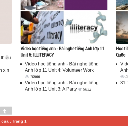
Video học tiếng anh - Bài nghe tiếng Anh lớp 11
Học ti
Unit 5: ILLITERACY
Quốc
 thiệu
Video học tiếng anh - Bài nghe tiếng
Vid
n xin
Anh lớp 11 Unit 4: Volunteer Work
Anh
10566
9
Video học tiếng anh - Bài nghe tiếng
31 
Anh lớp 11 Unit 3: A Party
9832
in
Tumblr
 của , Trang 1