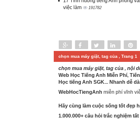
17 Tình huống tiếng Anh phỏng vấ
việc làm
191782
Share
Share
Tweet
Share
P
0
chọn mua máy giặt, tag của , Trang 1
chọn mua máy giặt, tag của , nội 
Web Học Tiếng Anh Miễn Phí, Tiến
Học tiếng Anh SGK... Nhanh dễ dà
WebHocTiengAnh
miễn phí vĩnh vi
Hãy cùng làm cuộc sống tốt đẹp hơ
1.000.000+ câu hỏi trắc nghiệm tấ