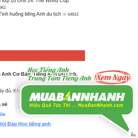
 lớp 10 Unit 14: The World Cup
961
Tình huống tiếng Anh du lịch
64815
g Anh Cơ Bản, Tiếng Anh Du Lịch.
đầy đủ. Không ngừng cập nhật mới.
a sẻ
ia
Hỏi Đáp Học tiếng anh
Ẩn