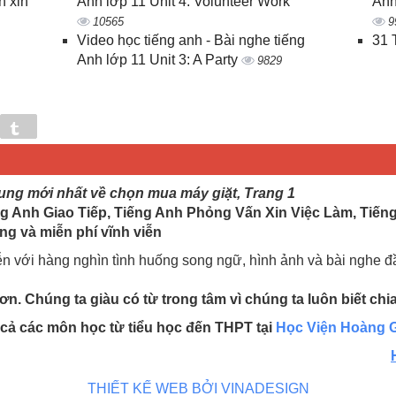
n xin
Anh lớp 11 Unit 4: Volunteer Work
Anh
10565
9
Video học tiếng anh - Bài nghe tiếng
31 
Anh lớp 11 Unit 3: A Party
9829
in
Tumblr
dung mới nhất về chọn mua máy giặt, Trang 1
g Anh Giao Tiếp, Tiếng Anh Phỏng Vấn Xin Việc Làm, Tiến
ng và miễn phí vĩnh viễn
ễn với hàng nghìn tình huống song ngữ, hình ảnh và bài nghe 
n. Chúng ta giàu có từ trong tâm vì chúng ta luôn biết chi
t cả các môn học từ tiểu học đến THPT tại
Học Viện Hoàng G
THIẾT KẾ WEB BỞI VINADESIGN