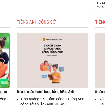
Từ kh
mua 
TIẾNG ANH CÔNG SỞ
TIẾN
g mại
5 cách chào khách hàng bằng tiếng Anh
5 cách
iếng
Tình huống 95 : Đình công - Tiếng Anh
Nói
công sở ( Việt - Anh)
Hol
8805