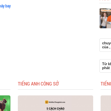
máy bay
chuy
của ,
Từ k
phát
TIẾNG ANH CÔNG SỞ
TIẾN