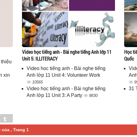
Video học tiếng anh - Bài nghe tiếng Anh lớp 11
Học ti
Unit 5: ILLITERACY
Quốc
 thiệu
Video học tiếng anh - Bài nghe tiếng
Vid
n xin
Anh lớp 11 Unit 4: Volunteer Work
Anh
10565
9
Video học tiếng anh - Bài nghe tiếng
31 
Anh lớp 11 Unit 3: A Party
9830
in
Tumblr
của , Trang 1