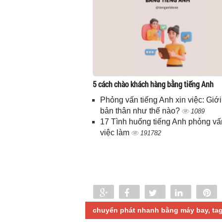
5 cách chào khách hàng bằng tiếng Anh
Phỏng vấn tiếng Anh xin việc: Giới
bản thân như thế nào?
1089
17 Tình huống tiếng Anh phỏng vấ
việc làm
191782
Share
Share
Tweet
Share
P
0
chuyển phát nhanh bằng máy bay, tag 