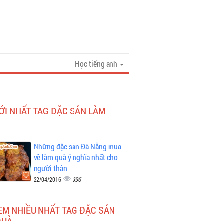
Học tiếng anh
ỚI NHẤT TAG ĐẶC SẢN LÀM
Những đặc sản Đà Nẵng mua
về làm quà ý nghĩa nhất cho
người thân
396
22/04/2016
EM NHIỀU NHẤT TAG ĐẶC SẢN
QUÀ