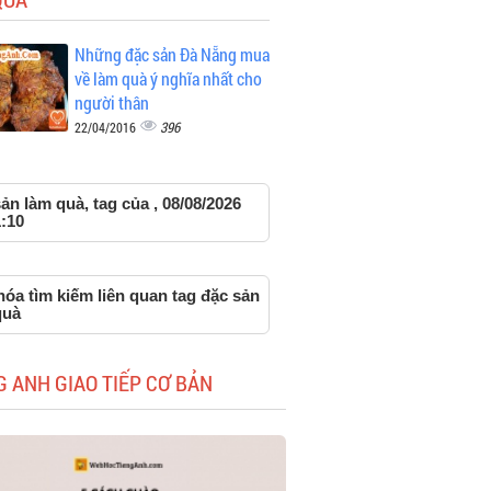
Những đặc sản Đà Nẵng mua
về làm quà ý nghĩa nhất cho
người thân
396
22/04/2016
ản làm quà, tag của , 08/08/2026
:10
óa tìm kiếm liên quan tag đặc sản
quà
G ANH GIAO TIẾP CƠ BẢN