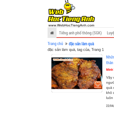
Tiếng anh phổ thông (SGK)
Luyệ
Trang chủ
đặc sản làm quà
đặc sản làm quà, tag của
, Trang 1
Nhữn
thân
Minh 
Vậy 
ngườ
quà 
khô 
luôn
22/04