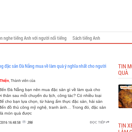
n nghe tiếng Anh với người nổi tiếng
Sách tiếng Anh
TIN M
g đặc sản Đà Nẵng mua về làm quà ý nghĩa nhất cho người
QUÀ
Thiện
, Thành viên của
đến Đà Nẵng bạn nên mua đặc sản gì về làm quà cho
i thân sau mỗi chuyến du lịch, công tác? Có nhiều loại
để cho bạn lựa chọn, từ hàng ẩm thực đặc sản, hải sản
đến đồ thủ công mỹ nghệ, tranh ảnh… Trong đó, đặc sản
 là món quà được
396
/2016 16:48:58
ĐỌC TIẾP
TIN X
LÀM 