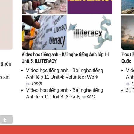
Video học tiếng anh - Bài nghe tiếng Anh lớp 11
Học ti
Unit 5: ILLITERACY
Quốc
 thiệu
Video học tiếng anh - Bài nghe tiếng
Vid
n xin
Anh lớp 11 Unit 4: Volunteer Work
Anh
10565
9
Video học tiếng anh - Bài nghe tiếng
31 
Anh lớp 11 Unit 3: A Party
9832
in
Tumblr