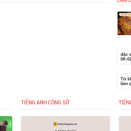
đặc s
08:41
Từ kh
làm 
TIẾNG ANH CÔNG SỞ
TIẾN