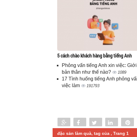
5 cách chào khách hàng bằng tiếng Anh
Phỏng vấn tiếng Anh xin việc: Giới
bản thân như thế nào?
1089
17 Tình huống tiếng Anh phỏng vấ
việc làm
191793
Share
Share
Tweet
Share
P
0
đặc sản làm quà, tag của , Trang 1