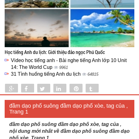
Học tiếng Anh du lịch: Giới thiệu đảo ngọc Phú Quốc
Video học tiếng anh - Bài nghe tiếng Anh lớp 10 Unit
14: The World Cup
9961
31 Tình huống tiếng Anh du lịch
64815
Share
Share
Tweet
Share
Pin
Tumblr
0
đầm dạo phố suông đầm dạo phố xòe, tag của ,
Trang 1
đầm dạo phố suông đầm dạo phố xòe, tag của ,
nội dung mới nhất về đầm dạo phố suông đầm dạo
phố xòe, Trang 1