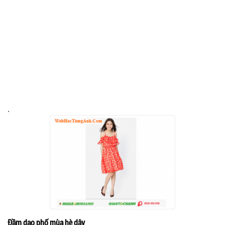
.
Đầm dạo phố mùa hè dây