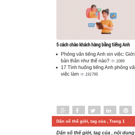
5 cách chào khách hàng bằng tiếng Anh
Phỏng vấn tiếng Anh xin việc: Giới
bản thân như thế nào?
1089
17 Tình huống tiếng Anh phỏng vấ
việc làm
191795
Share
Share
Tweet
Share
P
0
Dân số thế giới, tag của , Trang 1
Dân số thế giới, tag của , nội dun