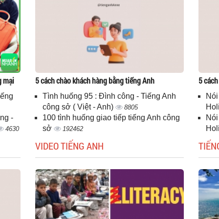
g mại
5 cách chào khách hàng bằng tiếng Anh
5 cách
iếng
Tình huống 95 : Đình công - Tiếng Anh
Nói
công sở ( Việt - Anh)
Hol
8805
ng -
100 tình huống giao tiếp tiếng Anh công
Nói
sở
Hol
4630
192462
VIDEO TIẾNG ANH
TIẾN