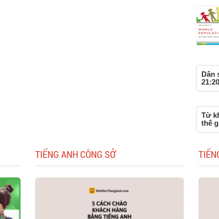
Dân s
21:20
Từ kh
thế g
TIẾNG ANH CÔNG SỞ
TIẾN