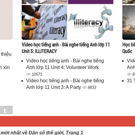
Video học tiếng anh - Bài nghe tiếng Anh lớp 11
Học ti
Unit 5: ILLITERACY
Quốc
 thiệu
Video học tiếng anh - Bài nghe tiếng
Vid
n xin
Anh lớp 11 Unit 4: Volunteer Work
Anh
10571
9
Video học tiếng anh - Bài nghe tiếng
31 
Anh lớp 11 Unit 3: A Party
9833
in
Tumblr
g mới nhất về Dân số thế giới, Trang 1