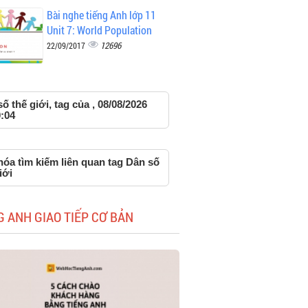
Bài nghe tiếng Anh lớp 11
Unit 7: World Population
12696
22/09/2017
ố thế giới, tag của , 08/08/2026
:04
óa tìm kiếm liên quan tag Dân số
iới
G ANH GIAO TIẾP CƠ BẢN