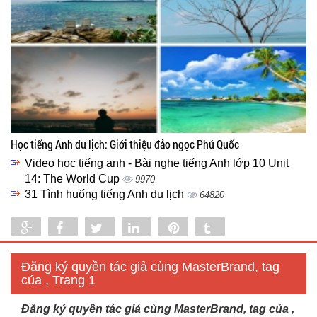
Học tiếng Anh du lịch: Giới thiệu đảo ngọc Phú Quốc
Video học tiếng anh - Bài nghe tiếng Anh lớp 10 Unit
14: The World Cup
9970
31 Tình huống tiếng Anh du lịch
64820
Share
Share
Tweet
Share
Pin
Tumblr
0
Đăng ký quyền tác giả cùng MasterBrand, tag
của , Trang 1
Đăng ký quyền tác giả cùng MasterBrand, tag của ,