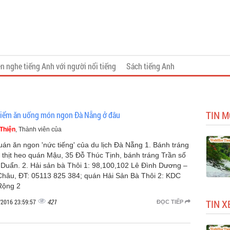
n nghe tiếng Anh với người nổi tiếng
Sách tiếng Anh
TIN M
điểm ăn uống món ngon Đà Nẵng ở đâu
Thiện
, Thành viên của
uán ăn ngon 'nức tiếng' của du lịch Đà Nẵng 1. Bánh tráng
 thịt heo quán Mậu, 35 Đỗ Thúc Tịnh, bánh tráng Trần số
 Duẩn. 2. Hải sản bà Thôi 1: 98,100,102 Lê Đình Dương –
Châu, ĐT: 05113 825 384; quán Hải Sản Bà Thôi 2: KDC
Rộng 2
421
TIN X
/2016 23:59:57
ĐỌC TIẾP