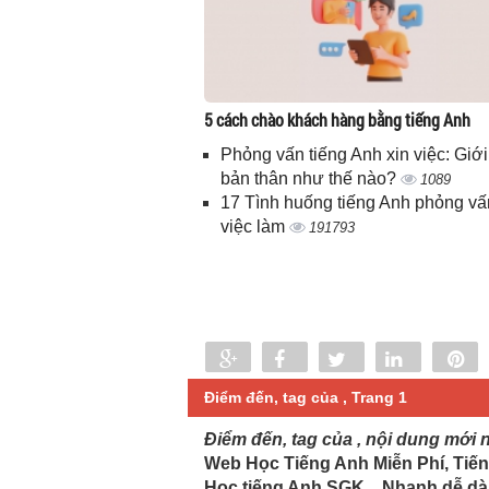
5 cách chào khách hàng bằng tiếng Anh
Phỏng vấn tiếng Anh xin việc: Giới
bản thân như thế nào?
1089
17 Tình huống tiếng Anh phỏng vấ
việc làm
191793
Share
Share
Tweet
Share
P
0
Điểm đến, tag của , Trang 1
Điểm đến, tag của , nội dung mới 
Web Học Tiếng Anh Miễn Phí, Tiến
Học tiếng Anh SGK... Nhanh dễ dà