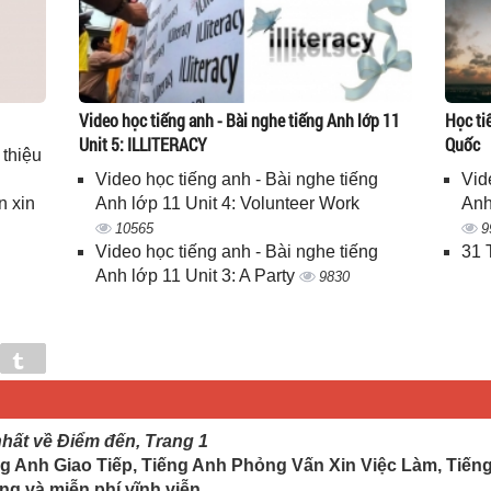
Video học tiếng anh - Bài nghe tiếng Anh lớp 11
Học ti
Unit 5: ILLITERACY
Quốc
 thiệu
Video học tiếng anh - Bài nghe tiếng
Vid
n xin
Anh lớp 11 Unit 4: Volunteer Work
Anh
10565
9
Video học tiếng anh - Bài nghe tiếng
31 
Anh lớp 11 Unit 3: A Party
9830
in
Tumblr
nhất về Điểm đến, Trang 1
g Anh Giao Tiếp, Tiếng Anh Phỏng Vấn Xin Việc Làm, Tiến
ng và miễn phí vĩnh viễn