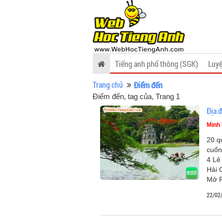
Tiếng anh phổ thông (SGK)
Luyệ
Trang chủ
Điểm đến
Điểm đến, tag của
, Trang 1
Địa 
Minh 
20 q
cuốn
4 Lê
Hải 
Mở 
22/02