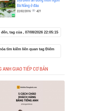
Đà Nẵng ở đâu
421
22/02/2016
đến, tag của , 07/08/2026 22:05:15
hóa tìm kiếm liên quan tag Điểm
G ANH GIAO TIẾP CƠ BẢN