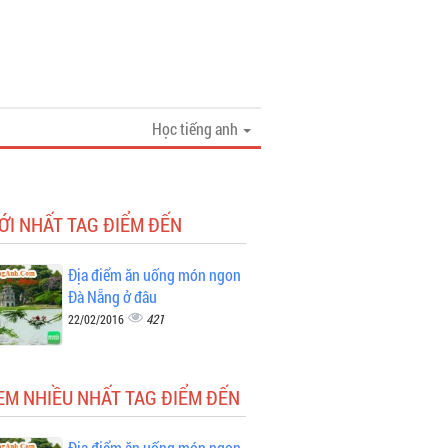
Học tiếng anh
ỚI NHẤT TAG ĐIỂM ĐẾN
Địa điểm ăn uống món ngon
Đà Nẵng ở đâu
421
22/02/2016
EM NHIỀU NHẤT TAG ĐIỂM ĐẾN
Địa điểm ăn uống món ngon