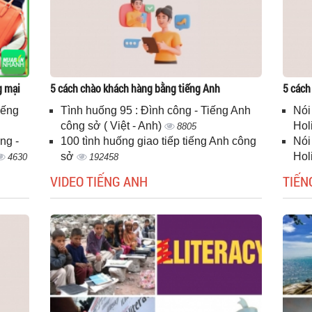
g mại
5 cách chào khách hàng bằng tiếng Anh
5 cách
iếng
Tình huống 95 : Đình công - Tiếng Anh
Nói
công sở ( Việt - Anh)
Hol
8805
ng -
100 tình huống giao tiếp tiếng Anh công
Nói
sở
Hol
4630
192458
VIDEO TIẾNG ANH
TIẾN