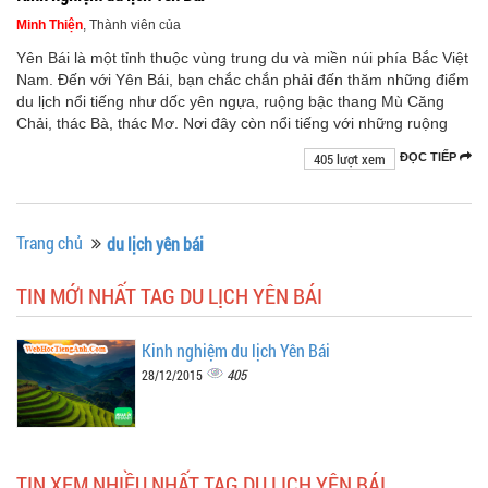
Minh Thiện
, Thành viên của
Yên Bái là một tỉnh thuộc vùng trung du và miền núi phía Bắc Việt
Nam. Đến với Yên Bái, bạn chắc chắn phải đến thăm những điểm
du lịch nổi tiếng như dốc yên ngựa, ruộng bậc thang Mù Căng
Chải, thác Bà, thác Mơ. Nơi đây còn nổi tiếng với những ruộng
405 lượt xem
ĐỌC TIẾP
Trang chủ
du lịch yên bái
TIN MỚI NHẤT TAG DU LỊCH YÊN BÁI
Kinh nghiệm du lịch Yên Bái
405
28/12/2015
TIN XEM NHIỀU NHẤT TAG DU LỊCH YÊN BÁI