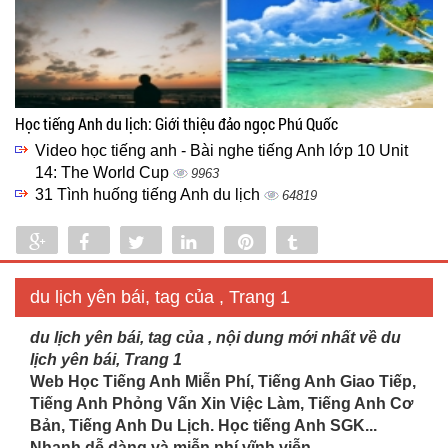
Học tiếng Anh du lịch: Giới thiệu đảo ngọc Phú Quốc
Video học tiếng anh - Bài nghe tiếng Anh lớp 10 Unit
14: The World Cup
9963
31 Tình huống tiếng Anh du lịch
64819
Share
Share
Tweet
Share
Pin
Tumblr
0
du lịch yên bái, tag của , Trang 1
du lịch yên bái, tag của , nội dung mới nhất về du
lịch yên bái, Trang 1
Web Học Tiếng Anh Miễn Phí, Tiếng Anh Giao Tiếp,
Tiếng Anh Phỏng Vấn Xin Việc Làm, Tiếng Anh Cơ
Bản, Tiếng Anh Du Lịch. Học tiếng Anh SGK...
Nhanh dễ dàng và miễn phí vĩnh viễn