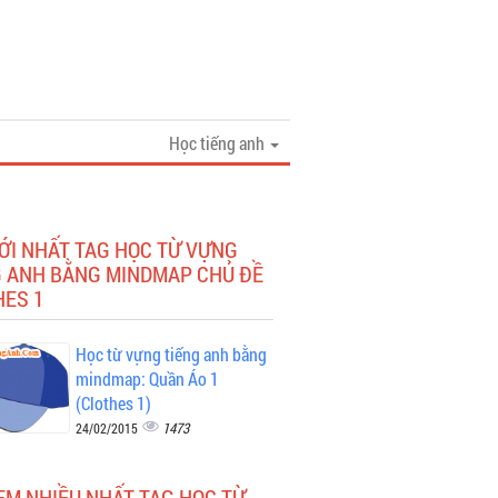
Học tiếng anh
ỚI NHẤT TAG HỌC TỪ VỰNG
G ANH BẰNG MINDMAP CHỦ ĐỀ
HES 1
Học từ vựng tiếng anh bằng
mindmap: Quần Áo 1
(Clothes 1)
1473
24/02/2015
EM NHIỀU NHẤT TAG HỌC TỪ