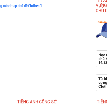
VỰNG
ng mindmap chủ đề Clothes 1
CHỦ Đ
Học 
chủ đ
14:32
Từ kh
vựng
Clot
TIẾNG ANH CÔNG SỞ
TIẾN