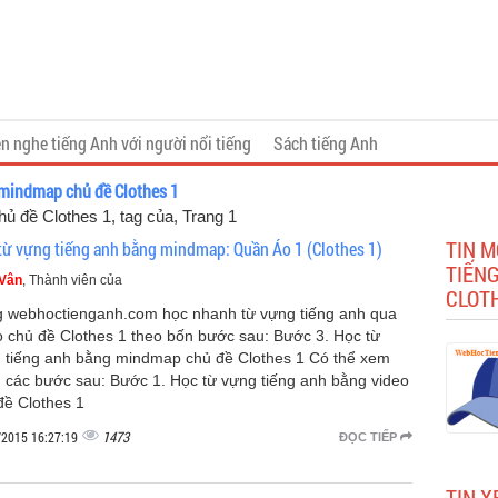
n nghe tiếng Anh với người nổi tiếng
Sách tiếng Anh
 mindmap chủ đề Clothes 1
ủ đề Clothes 1, tag của
, Trang 1
TIN M
từ vựng tiếng anh bằng mindmap: Quần Áo 1 (Clothes 1)
TIẾN
 Vân
, Thành viên của
CLOT
 webhoctienganh.com học nhanh từ vựng tiếng anh qua
o chủ đề Clothes 1 theo bốn bước sau: Bước 3. Học từ
 tiếng anh bằng mindmap chủ đề Clothes 1 Có thể xem
 các bước sau: Bước 1. Học từ vựng tiếng anh bằng video
đề Clothes 1
1473
/2015 16:27:19
ĐỌC TIẾP
TIN X