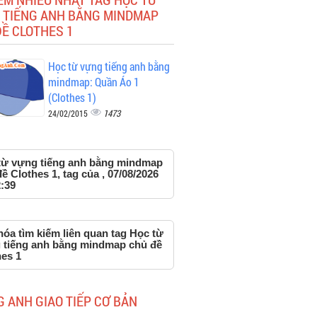
 TIẾNG ANH BẰNG MINDMAP
Ề CLOTHES 1
Học từ vựng tiếng anh bằng
mindmap: Quần Áo 1
(Clothes 1)
1473
24/02/2015
từ vựng tiếng anh bằng mindmap
ề Clothes 1, tag của , 07/08/2026
:39
óa tìm kiếm liên quan tag Học từ
 tiếng anh bằng mindmap chủ đề
hes 1
G ANH GIAO TIẾP CƠ BẢN