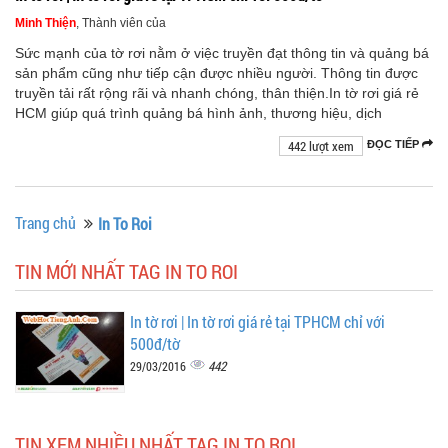
Minh Thiện
, Thành viên của
Sức mạnh của tờ rơi nằm ở việc truyền đạt thông tin và quảng bá
sản phẩm cũng như tiếp cận được nhiều người. Thông tin được
truyền tải rất rộng rãi và nhanh chóng, thân thiện.In tờ rơi giá rẻ
HCM giúp quá trình quảng bá hình ảnh, thương hiệu, dịch
442 lượt xem
ĐỌC TIẾP
Trang chủ
In To Roi
TIN MỚI NHẤT TAG IN TO ROI
In tờ rơi | In tờ rơi giá rẻ tại TPHCM chỉ với
500đ/tờ
442
29/03/2016
TIN XEM NHIỀU NHẤT TAG IN TO ROI