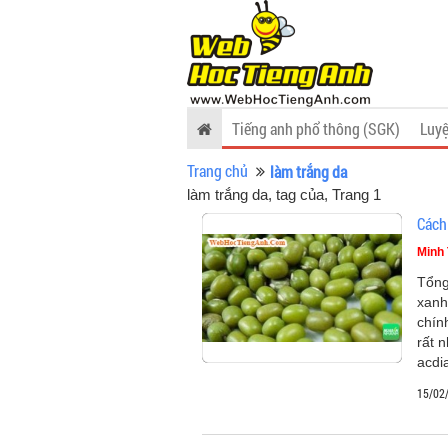
Tiếng anh phổ thông (SGK)
Luyệ
Trang chủ
làm trắng da
làm trắng da, tag của
, Trang 1
Cách
Minh 
Tổng
xanh
chín
rất n
acdi
15/02