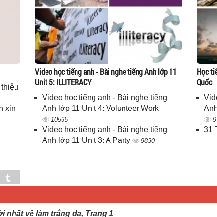
Video học tiếng anh - Bài nghe tiếng Anh lớp 11
Học ti
Unit 5: ILLITERACY
Quốc
 thiệu
Video học tiếng anh - Bài nghe tiếng
Vid
n xin
Anh lớp 11 Unit 4: Volunteer Work
Anh
10565
9
Video học tiếng anh - Bài nghe tiếng
31 
Anh lớp 11 Unit 3: A Party
9830
in
Tumblr
ới nhất về làm trắng da, Trang 1