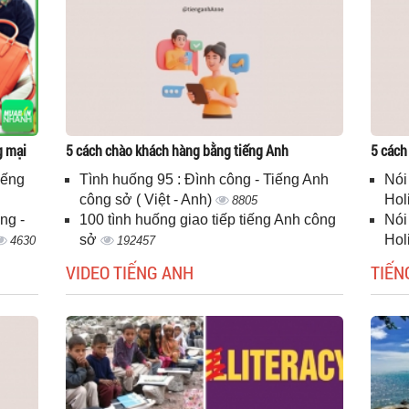
g mại
5 cách chào khách hàng bằng tiếng Anh
5 cách
iếng
Tình huống 95 : Đình công - Tiếng Anh
Nói
công sở ( Việt - Anh)
Hol
8805
ng -
100 tình huống giao tiếp tiếng Anh công
Nói
sở
Hol
4630
192457
VIDEO TIẾNG ANH
TIẾN