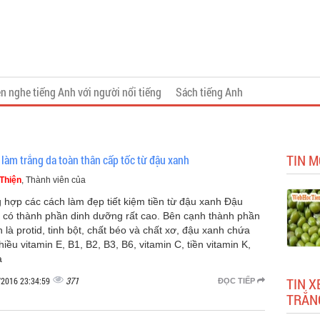
n nghe tiếng Anh với người nổi tiếng
Sách tiếng Anh
TIN M
 làm trắng da toàn thân cấp tốc từ đậu xanh
Thiện
, Thành viên của
 hợp các cách làm đẹp tiết kiệm tiền từ đậu xanh Đậu
 có thành phần dinh dưỡng rất cao. Bên cạnh thành phần
h là protid, tinh bột, chất béo và chất xơ, đậu xanh chứa
hiều vitamin E, B1, B2, B3, B6, vitamin C, tiền vitamin K,
a
371
TIN X
/2016 23:34:59
ĐỌC TIẾP
TRẮN