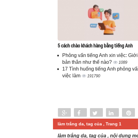
5 cách chào khách hàng bằng tiếng Anh
Phỏng vấn tiếng Anh xin việc: Giới
bản thân như thế nào?
1089
17 Tình huống tiếng Anh phỏng vấ
việc làm
191790
Share
Share
Tweet
Share
P
0
làm trắng da, tag của , Trang 1
làm trắng da, tag của , nội dung m