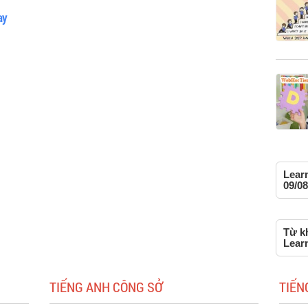
ay
Learn
09/08
Từ kh
Lear
TIẾNG ANH CÔNG SỞ
TIẾN