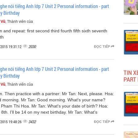
ghe nói tiếng Anh lớp 7 Unit 2 Personal information - part
y Birthday
 Vũ
, Thành viên của
n and repeat: first second third fourth fifth sixth seventh
th
2030
/2015 19:31:12
ĐỌC TIẾP
ghe nói tiếng Anh lớp 7 Unit 2 Personal information - part
TIN X
y Birthday
PART 
 Vũ
, Thành viên của
en. Then practice with a partner: Mr Tan: Next, please. Hoa:
 morning. Mr Tan: Good morning. What's your name?
 Pham Thi Hoa. Mr Tan: What's your date of birth? Hoa:
8th. I'll be 14 on my next birthday. Mr Tan: What's
3432
/2015 19:48:26
ĐỌC TIẾP