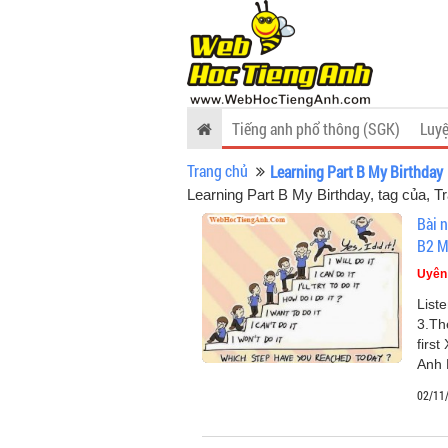
Tiếng anh phổ thông (SGK)
Luyệ
Trang chủ
Learning Part B My Birthday
Learning Part B My Birthday, tag của
, T
Bài n
B2 M
Uyên
Liste
3.Th
firs
Anh 
02/11