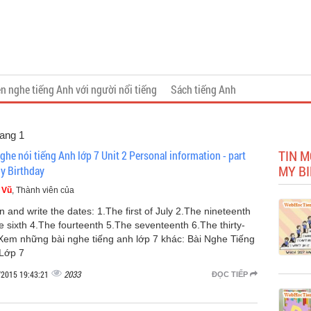
n nghe tiếng Anh với người nổi tiếng
Sách tiếng Anh
rang 1
TIN M
ghe nói tiếng Anh lớp 7 Unit 2 Personal information - part
MY B
y Birthday
 Vũ
, Thành viên của
n and write the dates: 1.The first of July 2.The nineteenth
e sixth 4.The fourteenth 5.The seventeenth 6.The thirty-
t Xem những bài nghe tiếng anh lớp 7 khác: Bài Nghe Tiếng
Lớp 7
2033
/2015 19:43:21
ĐỌC TIẾP