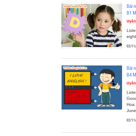
Bài n
B1 M
Uyên
Liste
eight
02/11
Bài n
B4 M
Uyên
List
Good
Hoa:
June 
02/11