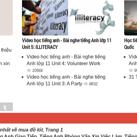
Video học tiếng anh - Bài nghe tiếng Anh lớp 11
Học ti
Unit 5: ILLITERACY
Quốc
 thiệu
Video học tiếng anh - Bài nghe tiếng
Vid
n xin
Anh lớp 11 Unit 4: Volunteer Work
Anh
10566
9
Video học tiếng anh - Bài nghe tiếng
31 
Anh lớp 11 Unit 3: A Party
9832
in
Tumblr
 nhất về mua đồ lót, Trang 1
g Anh Giao Tiếp, Tiếng Anh Phỏng Vấn Xin Việc Làm, Tiến