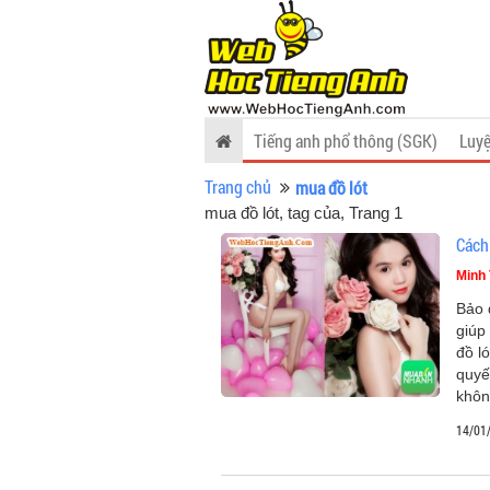
Tiếng anh phổ thông (SGK)
Luyệ
Trang chủ
mua đồ lót
mua đồ lót, tag của
, Trang 1
Cách
Minh 
Bảo 
giúp
đồ l
quyế
khôn
14/01