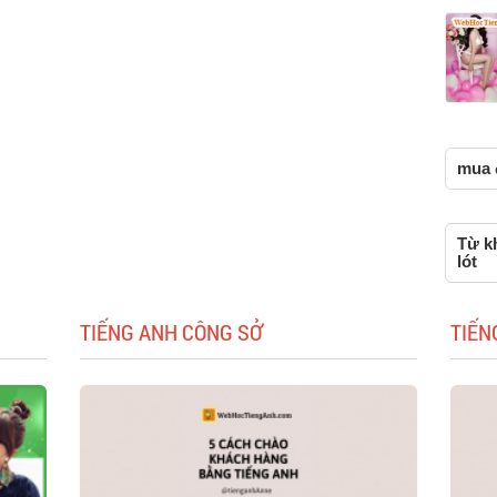
mua đ
Từ k
lót
TIẾNG ANH CÔNG SỞ
TIẾN