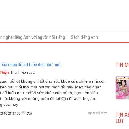
n nghe tiếng Anh với người nổi tiếng
Sách tiếng Anh
TIN M
 bảo quản đồ lót luôn đẹp như mới
Thiện
, Thành viên của
quản đồ lót không chỉ tốt cho sức khỏe của chị em mà còn
 kéo dài 'tuổi thọ' của những món đồ này. Mẹo bảo quản
ót để luôn như mớiVì sức khỏe của mình, bạn nên kiên
t nói không với những món đồ lót đã cũ rách, bị giãn,
g vừa hay
300
TIN X
/2016 21:17:56
ĐỌC TIẾP
LÓT