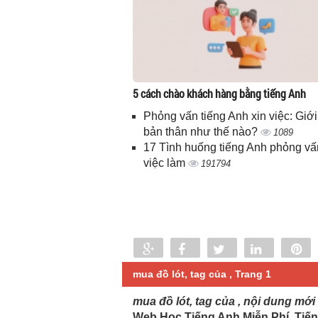
5 cách chào khách hàng bằng tiếng Anh
Phỏng vấn tiếng Anh xin việc: Giới
bản thân như thế nào?
1089
17 Tình huống tiếng Anh phỏng vấ
việc làm
191794
Share
Share
Tweet
Share
P
0
mua đồ lót, tag của , Trang 1
mua đồ lót, tag của , nội dung mới
Web Học Tiếng Anh Miễn Phí, Tiến