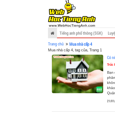
Tiếng anh phổ thông (SGK)
Luyệ
Trang chủ
Mua nhà cấp 4
Mua nhà cấp 4, tag của
, Trang 1
Có n
Trúc
Bạn 
phân
khôn
khảo
Quận
21/01