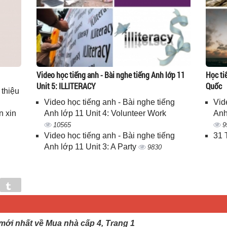
Video học tiếng anh - Bài nghe tiếng Anh lớp 11
Học ti
Unit 5: ILLITERACY
Quốc
 thiệu
Video học tiếng anh - Bài nghe tiếng
Vid
n xin
Anh lớp 11 Unit 4: Volunteer Work
Anh
10565
9
Video học tiếng anh - Bài nghe tiếng
31 
Anh lớp 11 Unit 3: A Party
9830
in
Tumblr
 mới nhất về Mua nhà cấp 4, Trang 1