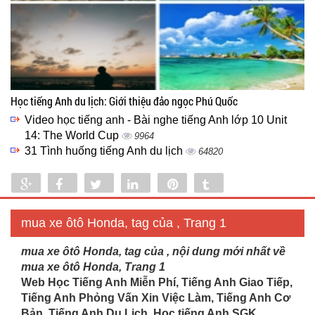
Học tiếng Anh du lịch: Giới thiệu đảo ngọc Phú Quốc
Video học tiếng anh - Bài nghe tiếng Anh lớp 10 Unit
14: The World Cup
9964
31 Tình huống tiếng Anh du lịch
64820
Share
Share
Tweet
Share
Pin
Tumblr
0
mua xe ôtô Honda, tag của , Trang 1
mua xe ôtô Honda, tag của , nội dung mới nhất về
mua xe ôtô Honda, Trang 1
Web Học Tiếng Anh Miễn Phí, Tiếng Anh Giao Tiếp,
Tiếng Anh Phỏng Vấn Xin Việc Làm, Tiếng Anh Cơ
Bản, Tiếng Anh Du Lịch. Học tiếng Anh SGK...