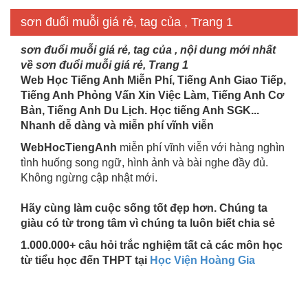
0
sơn đuổi muỗi giá rẻ, tag của , Trang 1
sơn đuổi muỗi giá rẻ, tag của , nội dung mới nhất
về sơn đuổi muỗi giá rẻ, Trang 1
Web Học Tiếng Anh Miễn Phí, Tiếng Anh Giao Tiếp,
Tiếng Anh Phỏng Vấn Xin Việc Làm, Tiếng Anh Cơ
Bản, Tiếng Anh Du Lịch. Học tiếng Anh SGK...
Nhanh dễ dàng và miễn phí vĩnh viễn
WebHocTiengAnh
miễn phí vĩnh viễn với hàng nghìn
tình huống song ngữ, hình ảnh và bài nghe đầy đủ.
Không ngừng cập nhật mới.
Hãy cùng làm cuộc sống tốt đẹp hơn. Chúng ta
giàu có từ trong tâm vì chúng ta luôn biết chia sẻ
1.000.000+ câu hỏi trắc nghiệm tất cả các môn học
từ tiểu học đến THPT tại
Học Viện Hoàng Gia