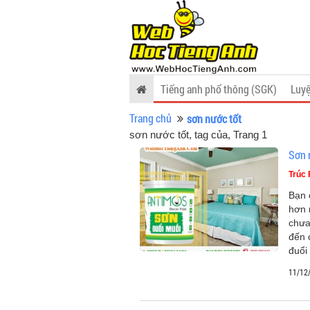
Tiếng anh phổ thông (SGK)
Luyệ
Trang chủ
sơn nước tốt
sơn nước tốt, tag của
, Trang 1
Sơn 
Trúc
Bạn 
hơn 
chưa
đến 
đuổi
11/12