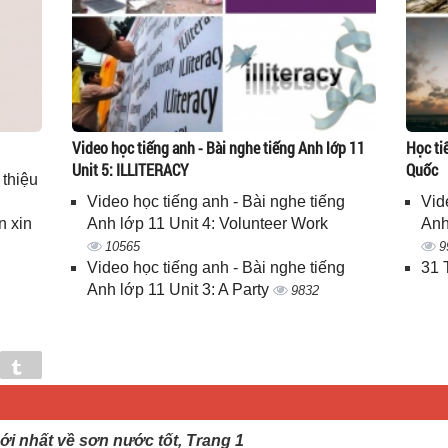
Video học tiếng anh - Bài nghe tiếng Anh lớp 11
Học ti
Unit 5: ILLITERACY
Quốc
 thiệu
Video học tiếng anh - Bài nghe tiếng
Vid
n xin
Anh lớp 11 Unit 4: Volunteer Work
Anh
10565
9
Video học tiếng anh - Bài nghe tiếng
31 
Anh lớp 11 Unit 3: A Party
9832
in
Tumblr
ới nhất về sơn nước tốt, Trang 1