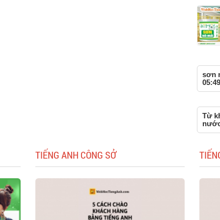
sơn n
05:49
Từ kh
nước
TIẾNG ANH CÔNG SỞ
TIẾN