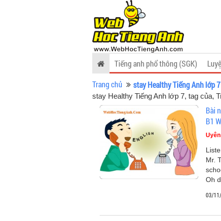
Tiếng anh phổ thông (SGK)
Luyệ
Trang chủ
stay Healthy Tiếng Anh lớp 7
stay Healthy Tiếng Anh lớp 7, tag của
, 
Bài n
B1 W
Uyên
List
Mr. 
scho
Oh d
03/11