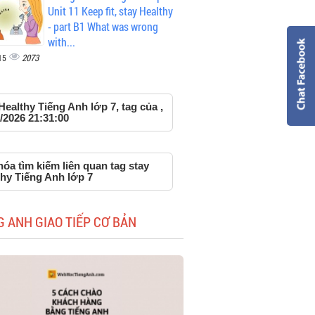
Unit 11 Keep fit, stay Healthy
- part B1 What was wrong
with...
2073
15
Healthy Tiếng Anh lớp 7, tag của ,
/2026 21:31:00
óa tìm kiếm liên quan tag stay
thy Tiếng Anh lớp 7
G ANH GIAO TIẾP CƠ BẢN