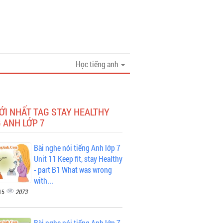
Học tiếng anh
ỚI NHẤT TAG STAY HEALTHY
 ANH LỚP 7
Bài nghe nói tiếng Anh lớp 7
Unit 11 Keep fit, stay Healthy
- part B1 What was wrong
with...
2073
15
Bài nghe nói tiếng Anh lớp 7