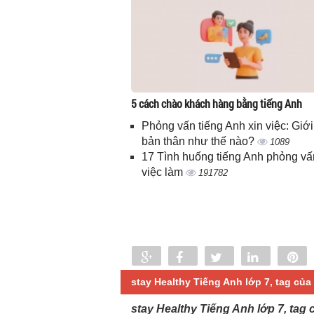
5 cách chào khách hàng bằng tiếng Anh
Phỏng vấn tiếng Anh xin việc: Giới
bản thân như thế nào?
1089
17 Tình huống tiếng Anh phỏng vấ
việc làm
191782
Share
Share
Tweet
Share
P
0
stay Healthy Tiếng Anh lớp 7, tag của 
stay Healthy Tiếng Anh lớp 7, tag 