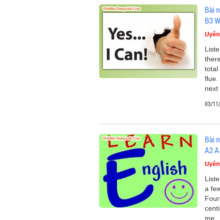
Bài n
B3 W
Uyên
List
ther
tota
flue
next
03/11
Bài n
A2 A
Uyên
List
a fe
Four
cent
me.