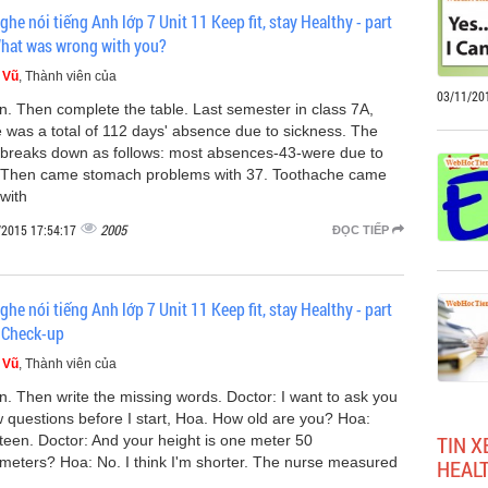
ghe nói tiếng Anh lớp 7 Unit 11 Keep fit, stay Healthy - part
hat was wrong with you?
 Vũ
, Thành viên của
03/11/20
en. Then complete the table. Last semester in class 7A,
e was a total of 112 days' absence due to sickness. The
l breaks down as follows: most absences-43-were due to
. Then came stomach problems with 37. Toothache came
 with
2005
/2015 17:54:17
ĐỌC TIẾP
ghe nói tiếng Anh lớp 7 Unit 11 Keep fit, stay Healthy - part
 Check-up
 Vũ
, Thành viên của
en. Then write the missing words. Doctor: I want to ask you
w questions before I start, Hoa. How old are you? Hoa:
TIN X
teen. Doctor: And your height is one meter 50
imeters? Hoa: No. I think I'm shorter. The nurse measured
HEALT