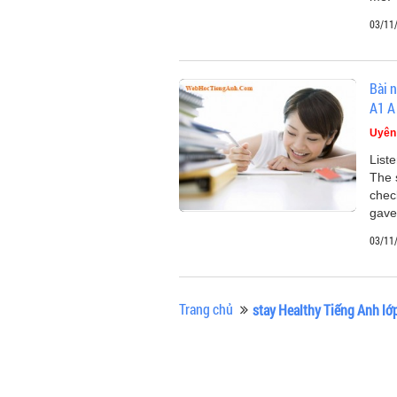
03/11
Bài n
A1 A
Uyên
List
The 
chec
gave
03/11
Trang chủ
stay Healthy Tiếng Anh lớ