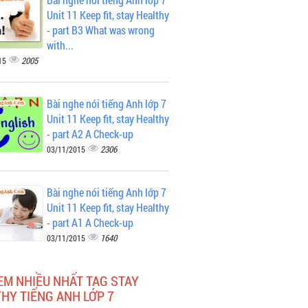
Unit 11 Keep fit, stay Healthy
- part B3 What was wrong
with...
2005
15
Bài nghe nói tiếng Anh lớp 7
Unit 11 Keep fit, stay Healthy
- part A2 A Check-up
2306
03/11/2015
Bài nghe nói tiếng Anh lớp 7
Unit 11 Keep fit, stay Healthy
- part A1 A Check-up
1640
03/11/2015
EM NHIỀU NHẤT TAG STAY
HY TIẾNG ANH LỚP 7