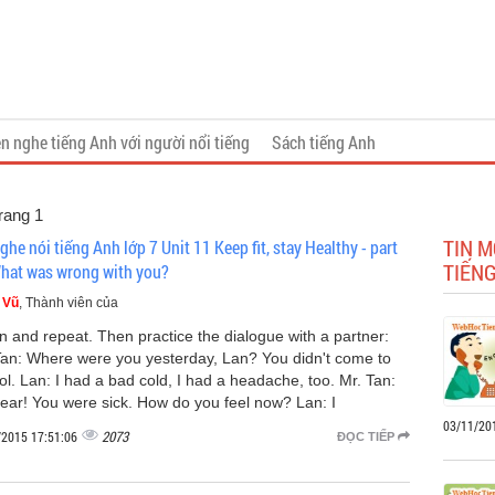
n nghe tiếng Anh với người nổi tiếng
Sách tiếng Anh
Trang 1
TIN M
ghe nói tiếng Anh lớp 7 Unit 11 Keep fit, stay Healthy - part
TIẾNG
hat was wrong with you?
 Vũ
, Thành viên của
en and repeat. Then practice the dialogue with a partner:
Tan: Where were you yesterday, Lan? You didn't come to
ol. Lan: I had a bad cold, I had a headache, too. Mr. Tan:
ear! You were sick. How do you feel now? Lan: I
03/11/20
2073
/2015 17:51:06
ĐỌC TIẾP