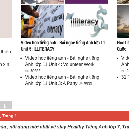
Video học tiếng anh - Bài nghe tiếng Anh lớp 11
Học ti
Unit 5: ILLITERACY
Quốc
 thiệu
Video học tiếng anh - Bài nghe tiếng
Vid
n xin
Anh lớp 11 Unit 4: Volunteer Work
Anh
10565
9
Video học tiếng anh - Bài nghe tiếng
31 
Anh lớp 11 Unit 3: A Party
9830
in
Tumblr
, Trang 1
của , nội dung mới nhất về stay Healthy Tiếng Anh lớp 7, Tr