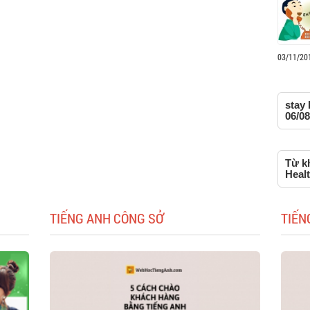
03/11/20
stay 
06/08
Từ kh
Heal
TIẾNG ANH CÔNG SỞ
TIẾN