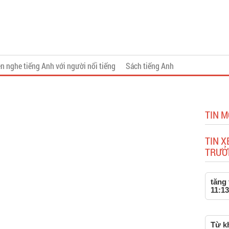
n nghe tiếng Anh với người nổi tiếng
Sách tiếng Anh
TIN 
TIN X
TRƯỞ
tăng 
11:13
Từ kh