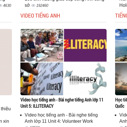
sở
Hol
4630
192460
VIDEO TIẾNG ANH
TIẾN
Video học tiếng anh - Bài nghe tiếng Anh lớp 11
Học ti
Unit 5: ILLITERACY
Quốc
 thiệu
Video học tiếng anh - Bài nghe tiếng
Vid
n xin
Anh lớp 11 Unit 4: Volunteer Work
Anh