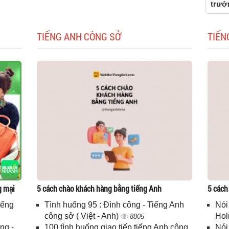
trưở
TIẾNG ANH CÔNG SỞ
TIẾN
g mại
5 cách chào khách hàng bằng tiếng Anh
5 cách
iếng
Tình huống 95 : Đình công - Tiếng Anh
Nói
công sở ( Việt - Anh)
Hol
8805
ng -
100 tình huống giao tiếp tiếng Anh công
Nói