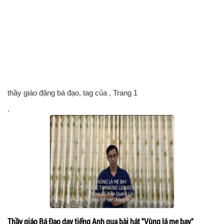
thầy giáo đặng bá đạo, tag của
, Trang 1
.
Thầy giáo Bá Đạo dạy tiếng Anh qua bài hát "Vùng lá me bay"