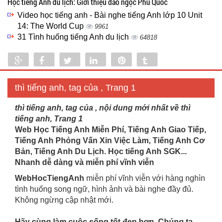
Học tiếng Anh du lịch: Giới thiệu đảo ngọc Phú Quốc
Video học tiếng anh - Bài nghe tiếng Anh lớp 10 Unit
14: The World Cup
9961
31 Tình huống tiếng Anh du lịch
64818
Share
Share
Tweet
Share
Pin
Tumblr
0
thì tiếng anh, tag của , Trang 1
thì tiếng anh, tag của , nội dung mới nhất về thì
tiếng anh, Trang 1
Web Học Tiếng Anh Miễn Phí, Tiếng Anh Giao Tiếp,
Tiếng Anh Phỏng Vấn Xin Việc Làm, Tiếng Anh Cơ
Bản, Tiếng Anh Du Lịch. Học tiếng Anh SGK...
Nhanh dễ dàng và miễn phí vĩnh viễn
WebHocTiengAnh
miễn phí vĩnh viễn với hàng nghìn
tình huống song ngữ, hình ảnh và bài nghe đầy đủ.
Không ngừng cập nhật mới.
Hãy cùng làm cuộc sống tốt đẹp hơn. Chúng ta