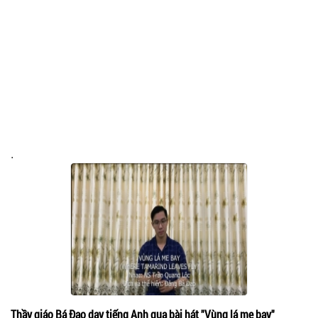
.
Thầy giáo Bá Đạo dạy tiếng Anh qua bài hát "Vùng lá me bay"