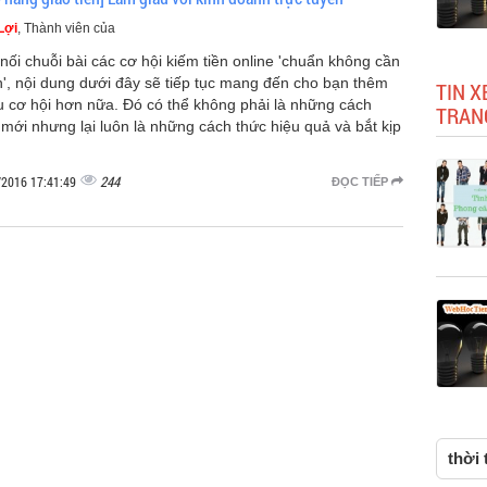
Lợi
, Thành viên của
 nối chuỗi bài các cơ hội kiếm tiền online 'chuẩn không cần
h', nội dung dưới đây sẽ tiếp tục mang đến cho bạn thêm
TIN X
u cơ hội hơn nữa. Đó có thể không phải là những cách
TRAN
 mới nhưng lại luôn là những cách thức hiệu quả và bắt kịp
244
/2016 17:41:49
ĐỌC TIẾP
thời 