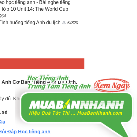
eo học tiếng anh - Bài nghe tiếng
 lớp 10 Unit 14: The World Cup
964
Tình huống tiếng Anh du lịch
64820
g Anh Cơ Bản, Tiếng Anh Du Lịch.
đầy đủ. Không ngừng cập nhật mới.
a sẻ
ia
Hỏi Đáp Học tiếng anh