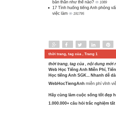
bản thân như thế nào?
1089
17 Tình huống tiếng Anh phỏng vấ
việc làm
191795
Share
Share
Tweet
Share
P
0
thời trang, tag của , Trang 1
thời trang, tag của , nội dung mới 
Web Học Tiếng Anh Miễn Phí, Tiến
Học tiếng Anh SGK... Nhanh dễ dà
WebHocTiengAnh
miễn phí vĩnh vi
Hãy cùng làm cuộc sống tốt đẹp hơ
1.000.000+ câu hỏi trắc nghiệm tấ