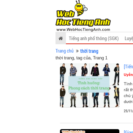
Tiếng anh phổ thông (SGK)
Luyệ
Trang chủ
thời trang
thời trang, tag của
, Trang 1
[Tiế
Uyên
Tình
rất 
chú 
dưới
25/11
[Giao