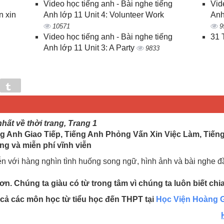
Video học tiếng anh - Bài nghe tiếng
Vid
n xin
Anh lớp 11 Unit 4: Volunteer Work
Anh
10571
9
Video học tiếng anh - Bài nghe tiếng
31 
Anh lớp 11 Unit 3: A Party
9833
in
Tumblr
nhất về thời trang, Trang 1
g Anh Giao Tiếp, Tiếng Anh Phỏng Vấn Xin Việc Làm, Tiến
ng và miễn phí vĩnh viễn
ễn với hàng nghìn tình huống song ngữ, hình ảnh và bài nghe 
n. Chúng ta giàu có từ trong tâm vì chúng ta luôn biết chi
t cả các môn học từ tiểu học đến THPT tại
Học Viện Hoàng G