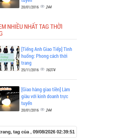
244
20/01/2016
EM NHIỀU NHẤT TAG THỜI
G
[Tiếng Anh Giao Tiếp] Tình
huống: Phong cách thời
trang
16374
25/11/2016
[Giao hàng giao tiền] Làm
giàu với kinh doanh trực
tuyến
244
20/01/2016
trang, tag của , 09/08/2026 02:39:51