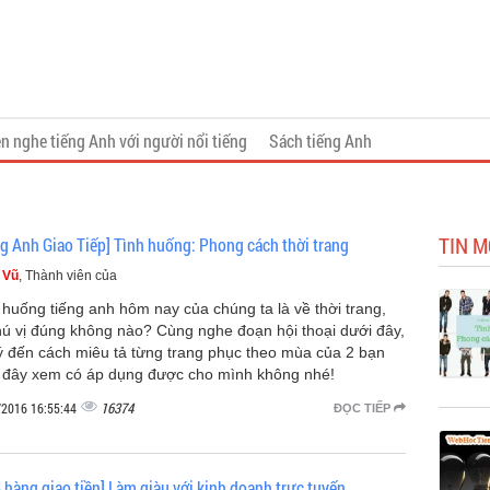
n nghe tiếng Anh với người nổi tiếng
Sách tiếng Anh
TIN M
ng Anh Giao Tiếp] Tình huống: Phong cách thời trang
 Vũ
, Thành viên của
 huống tiếng anh hôm nay của chúng ta là về thời trang,
thú vị đúng không nào? Cùng nghe đoạn hội thoại dưới đây,
ý đến cách miêu tả từng trang phục theo mùa của 2 bạn
 đây xem có áp dụng được cho mình không nhé!
16374
/2016 16:55:44
ĐỌC TIẾP
 hàng giao tiền] Làm giàu với kinh doanh trực tuyến