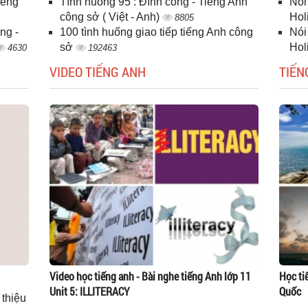
iếng
Tình huống 95 : Đình công - Tiếng Anh
Nói
công sở ( Việt - Anh)
Hol
8805
ng -
100 tình huống giao tiếp tiếng Anh công
Nói
sở
Hol
4630
192463
VIDEO TIẾNG ANH
TIẾN
Video học tiếng anh - Bài nghe tiếng Anh lớp 11
Học ti
Unit 5: ILLITERACY
Quốc
 thiệu