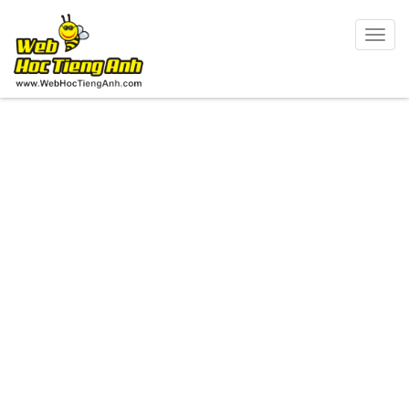
Togg
navig