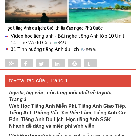
Học tiếng Anh du lịch: Giới thiệu đảo ngọc Phú Quốc
Video học tiếng anh - Bài nghe tiếng Anh lớp 10 Unit
14: The World Cup
9961
31 Tình huống tiếng Anh du lịch
64815
Share
Share
Tweet
Share
Pin
Tumblr
0
toyota, tag của , Trang 1
toyota, tag của , nội dung mới nhất về toyota,
Trang 1
Web Học Tiếng Anh Miễn Phí, Tiếng Anh Giao Tiếp,
Tiếng Anh Phỏng Vấn Xin Việc Làm, Tiếng Anh Cơ
Bản, Tiếng Anh Du Lịch. Học tiếng Anh SGK...
Nhanh dễ dàng và miễn phí vĩnh viễn
WebHocTiengAnh
miễn phí vĩnh viễn với hàng nghìn