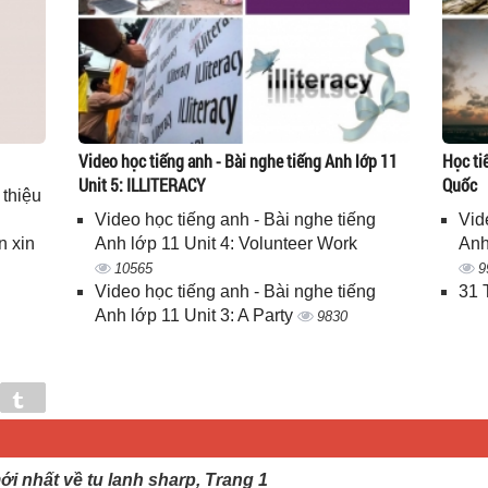
Video học tiếng anh - Bài nghe tiếng Anh lớp 11
Học ti
Unit 5: ILLITERACY
Quốc
 thiệu
Video học tiếng anh - Bài nghe tiếng
Vid
n xin
Anh lớp 11 Unit 4: Volunteer Work
Anh
10565
9
Video học tiếng anh - Bài nghe tiếng
31 
Anh lớp 11 Unit 3: A Party
9830
in
Tumblr
ới nhất về tu lanh sharp, Trang 1