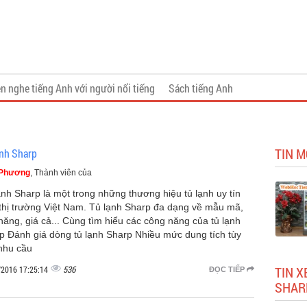
n nghe tiếng Anh với người nổi tiếng
Sách tiếng Anh
TIN M
ạnh Sharp
 Phương
, Thành viên của
ạnh Sharp là một trong những thương hiệu tủ lạnh uy tín
 thị trường Việt Nam. Tủ lạnh Sharp đa dạng về mẫu mã,
 năng, giá cả... Cùng tìm hiểu các công năng của tủ lạnh
p Đánh giá dòng tủ lạnh Sharp Nhiều mức dung tích tùy
nhu cầu
536
TIN X
/2016 17:25:14
ĐỌC TIẾP
SHAR