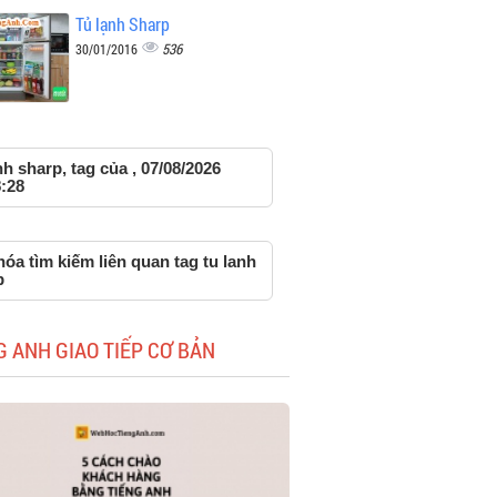
Tủ lạnh Sharp
536
30/01/2016
nh sharp, tag của , 07/08/2026
:28
óa tìm kiếm liên quan tag tu lanh
p
G ANH GIAO TIẾP CƠ BẢN