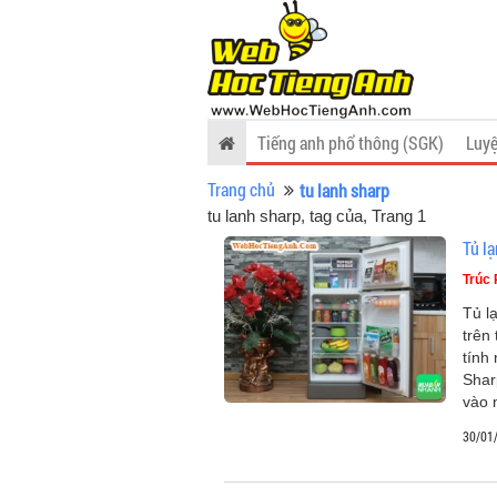
Tiếng anh phổ thông (SGK)
Luyệ
Trang chủ
tu lanh sharp
tu lanh sharp, tag của
, Trang 1
Tủ l
Trúc
Tủ l
trên
tính
Shar
vào 
30/01