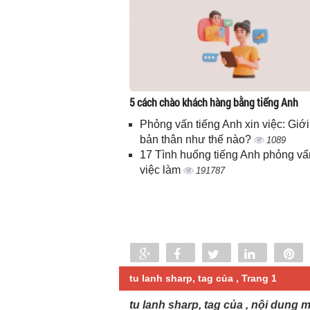
5 cách chào khách hàng bằng tiếng Anh
Phỏng vấn tiếng Anh xin việc: Giới
bản thân như thế nào?
1089
17 Tình huống tiếng Anh phỏng vấ
việc làm
191787
Share
Share
Tweet
Share
P
0
tu lanh sharp, tag của , Trang 1
tu lanh sharp, tag của , nội dung m