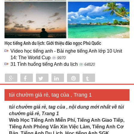
Học tiếng Anh du lịch: Giới thiệu đảo ngọc Phú Quốc
Video học tiếng anh - Bài nghe tiếng Anh lớp 10 Unit
14: The World Cup
9970
31 Tình huống tiếng Anh du lịch
64820
Share
Share
Tweet
Share
Pin
Tumblr
0
túi chườm giá rẻ, tag của , Trang 1
túi chườm giá rẻ, tag của , nội dung mới nhất về túi
chườm giá rẻ, Trang 1
Web Học Tiếng Anh Miễn Phí, Tiếng Anh Giao Tiếp,
Tiếng Anh Phỏng Vấn Xin Việc Làm, Tiếng Anh Cơ
Bản, Tiếng Anh Du Lịch. Học tiếng Anh SGK...