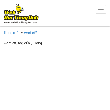
Togg
navig
Trang chủ
went off
went off, tag của
, Trang 1