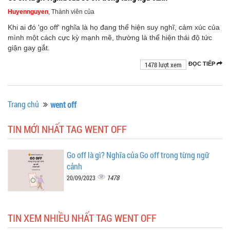
Huyennguyen
, Thành viên của
Khi ai đó 'go off' nghĩa là họ đang thể hiện suy nghĩ, cảm xúc của
mình một cách cực kỳ mạnh mẽ, thường là thể hiện thái độ tức
giận gay gắt.
1478 lượt xem
ĐỌC TIẾP
Trang chủ
went off
TIN MỚI NHẤT TAG WENT OFF
Go off là gì? Nghĩa của Go off trong từng ngữ
cảnh
1478
20/09/2023
TIN XEM NHIỀU NHẤT TAG WENT OFF