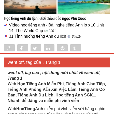
Học tiếng Anh du lịch: Giới thiệu đảo ngọc Phú Quốc
Video học tiếng anh - Bài nghe tiếng Anh lớp 10 Unit
14: The World Cup
9961
31 Tình huống tiếng Anh du lịch
64815
Share
Share
Tweet
Share
Pin
Tumblr
0
went off, tag của , Trang 1
went off, tag của , nội dung mới nhất về went off,
Trang 1
Web Học Tiếng Anh Miễn Phí, Tiếng Anh Giao Tiếp,
Tiếng Anh Phỏng Vấn Xin Việc Làm, Tiếng Anh Cơ
Bản, Tiếng Anh Du Lịch. Học tiếng Anh SGK...
Nhanh dễ dàng và miễn phí vĩnh viễn
WebHocTiengAnh
miễn phí vĩnh viễn với hàng nghìn