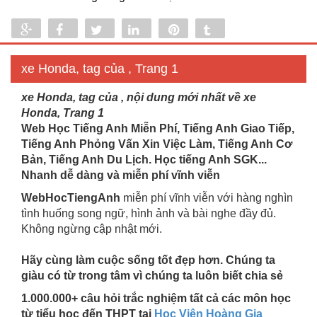
Share
Share
Tweet
Share
Pin
Tumblr
0
xe Honda, tag của , Trang 1
xe Honda, tag của , nội dung mới nhất về xe
Honda, Trang 1
Web Học Tiếng Anh Miễn Phí, Tiếng Anh Giao Tiếp,
Tiếng Anh Phỏng Vấn Xin Việc Làm, Tiếng Anh Cơ
Bản, Tiếng Anh Du Lịch. Học tiếng Anh SGK...
Nhanh dễ dàng và miễn phí vĩnh viễn
WebHocTiengAnh
miễn phí vĩnh viễn với hàng nghìn
tình huống song ngữ, hình ảnh và bài nghe đầy đủ.
Không ngừng cập nhật mới.
Hãy cùng làm cuộc sống tốt đẹp hơn. Chúng ta
giàu có từ trong tâm vì chúng ta luôn biết chia sẻ
1.000.000+ câu hỏi trắc nghiệm tất cả các môn học
từ tiểu học đến THPT tại
Học Viện Hoàng Gia