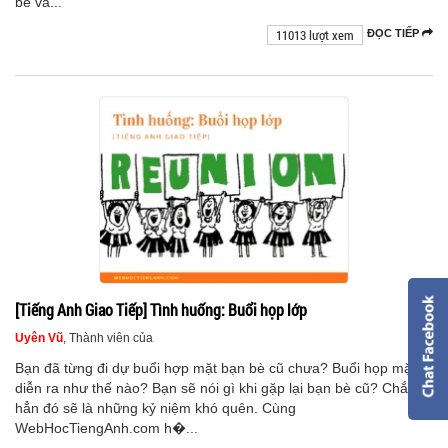
bé và...
11013 lượt xem
ĐỌC TIẾP
[Tiếng Anh Giao Tiếp] Tình huống: Buổi họp lớp
Uyên Vũ
, Thành viên của
Bạn đã từng đi dự buổi hợp mặt bạn bè cũ chưa? Buổi họp mặt
diễn ra như thế nào? Bạn sẽ nói gì khi gặp lại bạn bè cũ? Chắc
hẳn đó sẽ là những kỷ niệm khó quên. Cùng
WebHocTiengAnh.com h�...