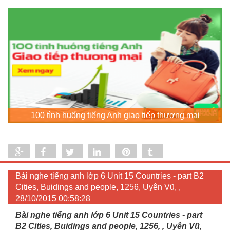
100 tình huống tiếng Anh giao tiếp thương mại
Share
Share
Tweet
Share
Pin
Tumblr
0
Bài nghe tiếng anh lớp 6 Unit 15 Countries - part B2
Cities, Buidings and people, 1256, Uyên Vũ, ,
28/10/2015 00:58:28
Bài nghe tiếng anh lớp 6 Unit 15 Countries - part
B2 Cities, Buidings and people, 1256, , Uyên Vũ,