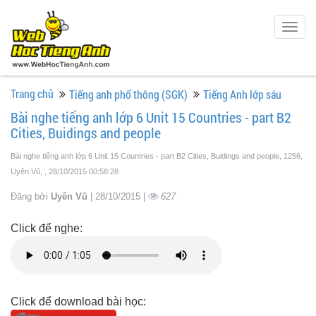
Togg
navig
Trang chủ
Tiếng anh phổ thông (SGK)
Tiếng Anh lớp sáu
Bài nghe tiếng anh lớp 6 Unit 15 Countries - part B2
Cities, Buidings and people
Bài nghe tiếng anh lớp 6 Unit 15 Countries - part B2 Cities, Buidings and people, 1256,
Uyên Vũ,
, 28/10/2015 00:58:28
Đăng bởi
Uyên Vũ
| 28/10/2015 |
627
Click để nghe:
Click để download bài học: