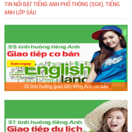
TIN NỔI BẬT TIẾNG ANH PHỔ THÔNG (SGK), TIẾNG
ANH LỚP SÁU
35 tình huống giao tiếp tiếng Anh cơ bản