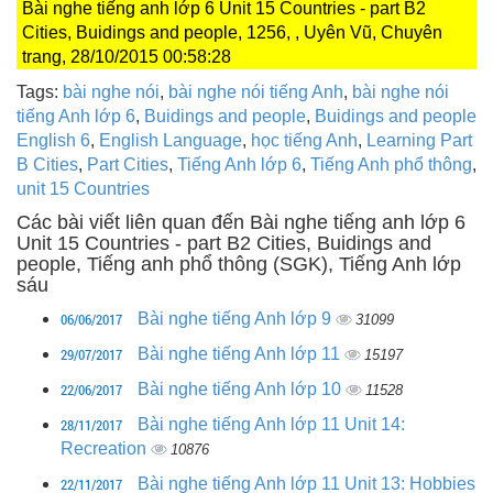
Bài nghe tiếng anh lớp 6 Unit 15 Countries - part B2
Cities, Buidings and people, 1256, , Uyên Vũ, Chuyên
trang, 28/10/2015 00:58:28
Tags:
bài nghe nói
,
bài nghe nói tiếng Anh
,
bài nghe nói
tiếng Anh lớp 6
,
Buidings and people
,
Buidings and people
English 6
,
English Language
,
học tiếng Anh
,
Learning Part
B Cities
,
Part Cities
,
Tiếng Anh lớp 6
,
Tiếng Anh phổ thông
,
unit 15 Countries
Các bài viết liên quan đến Bài nghe tiếng anh lớp 6
Unit 15 Countries - part B2 Cities, Buidings and
people, Tiếng anh phổ thông (SGK), Tiếng Anh lớp
sáu
06/06/2017
Bài nghe tiếng Anh lớp 9
31099
29/07/2017
Bài nghe tiếng Anh lớp 11
15197
22/06/2017
Bài nghe tiếng Anh lớp 10
11528
28/11/2017
Bài nghe tiếng Anh lớp 11 Unit 14:
Recreation
10876
22/11/2017
Bài nghe tiếng Anh lớp 11 Unit 13: Hobbies