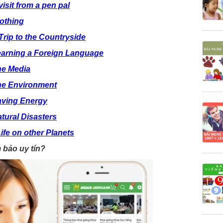
visit from a pen pal
lothing
 Trip to the Countryside
Learning a Foreign Language
he Media
The Environment
Saving Energy
atural Disasters
ife on other Planets
 bảo uy tín?