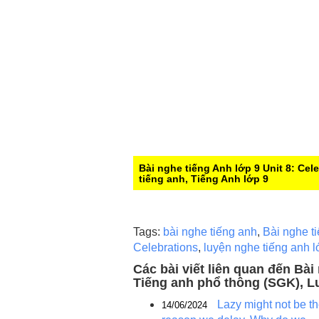
Bài nghe tiếng Anh lớp 9 Unit 8: Cel
tiếng anh, Tiếng Anh lớp 9
Tags:
bài nghe tiếng anh
,
Bài nghe t
Celebrations
,
luyện nghe tiếng anh l
Các bài viết liên quan đến Bài
Tiếng anh phổ thông (SGK), L
Lazy might not be t
14/06/2024