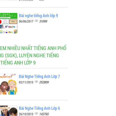
Bài nghe tiếng Anh lớp 9
31099
06/06/2017
XEM NHIỀU NHẤT TIẾNG ANH PHỔ
G (SGK), LUYỆN NGHE TIẾNG
 TIẾNG ANH LỚP 9
Bài Nghe Tiếng Anh Lớp 7
252809
02/11/2015
Bài Nghe Tiếng Anh Lớp 6
143765
26/10/2015