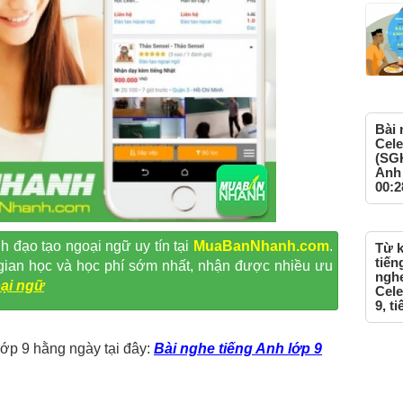
Bài 
Cele
(SGK
Anh 
00:2
h đạo tạo ngoại ngữ uy tín tại
MuaBanNhanh.com
.
Từ k
tiến
i gian học và học phí sớm nhất, nhận được nhiều ưu
nghe
ại ngữ
Cele
9, t
lớp 9 hằng ngày tại đây:
Bài nghe tiếng Anh lớp 9