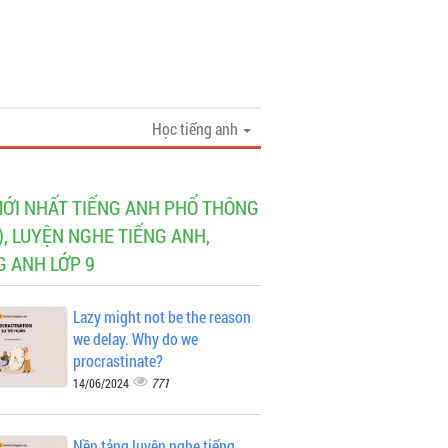
Học tiếng anh
MỚI NHẤT TIẾNG ANH PHỔ THÔNG
), LUYỆN NGHE TIẾNG ANH,
G ANH LỚP 9
Lazy might not be the reason
we delay. Why do we
procrastinate?
771
14/06/2024
Nền tảng luyện nghe tiếng