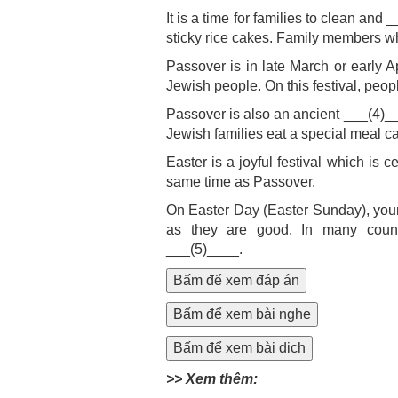
It is a time for families to clean an
sticky rice cakes. Family members who 
Passover is in late March or early Ap
Jewish people. On this festival, peop
Passover is also an ancient ___(4)___
Jewish families eat a special meal ca
Easter is a joyful festival which is 
same time as Passover.
On Easter Day (Easter Sunday), youn
as they are good. In many countr
___(5)____.
Bấm để xem đáp án
Bấm để xem bài nghe
Bấm để xem bài dịch
>> Xem thêm: