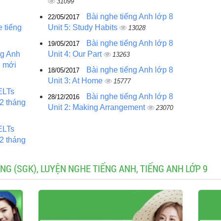
31099
Bài nghe tiếng Anh lớp 8
22/05/2017
 tiếng
Unit 5: Study Habits
13028
Bài nghe tiếng Anh lớp 8
19/05/2017
ng Anh
Unit 4: Our Part
13263
i mới
Bài nghe tiếng Anh lớp 8
18/05/2017
Unit 3: At Home
15777
ELTs
Bài nghe tiếng Anh lớp 8
28/12/2016
 2 tháng
Unit 2: Making Arrangement
23070
ELTs
 2 tháng
NG (SGK), LUYỆN NGHE TIẾNG ANH, TIẾNG ANH LỚP 9