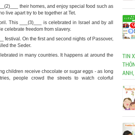
d ___(2)___ their homes, and enjoy special food such as
live apart try to be together at Tet.
ril. This ___(3)___ is celebrated in Israel and by all
le celebrate freedom from slavery.
 festival. On the first and second nights of Passover,
lled the Seder.
TIN 
celebrated in many countries. It happens at around the
THÔN
g children receive chocolate or sugar eggs - as long
ANH,
ies, people crowd the streets to watch colorful