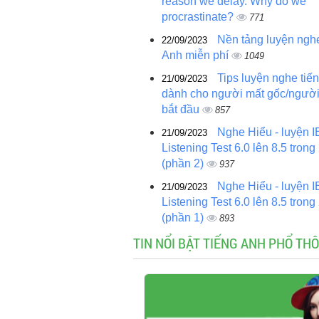
reason we delay. Why do we
procrastinate?
771
Nền tảng luyện nghe
22/09/2023
Anh miễn phí
1049
Tips luyện nghe tiế
21/09/2023
dành cho người mất gốc/ngườ
bắt đầu
857
Nghe Hiểu - luyện I
21/09/2023
Listening Test 6.0 lên 8.5 trong
(phần 2)
937
Nghe Hiểu - luyện I
21/09/2023
Listening Test 6.0 lên 8.5 trong
(phần 1)
893
TIN NỔI BẬT TIẾNG ANH PHỔ THÔ