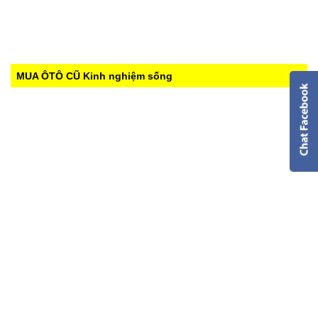
MUA ÔTÔ CŨ
Kinh nghiệm sống