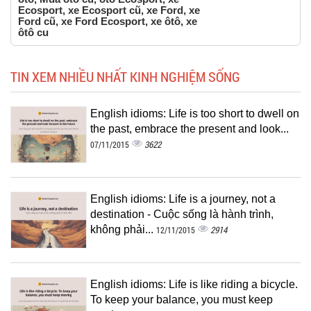
Ecosport, xe Ecosport cũ, xe Ford, xe
Ford cũ, xe Ford Ecosport, xe ôtô, xe
ôtô cu
TIN XEM NHIỀU NHẤT KINH NGHIỆM SỐNG
English idioms: Life is too short to dwell on
the past, embrace the present and look...
3622
07/11/2015
English idioms: Life is a journey, not a
destination - Cuộc sống là hành trình,
không phải...
2914
12/11/2015
English idioms: Life is like riding a bicycle.
To keep your balance, you must keep