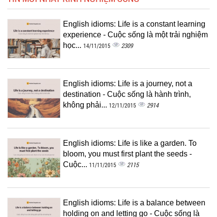
English idioms: Life is a constant learning
experience - Cuộc sống là một trải nghiệm
học...
2309
14/11/2015
English idioms: Life is a journey, not a
destination - Cuộc sống là hành trình,
không phải...
2914
12/11/2015
English idioms: Life is like a garden. To
bloom, you must first plant the seeds -
Cuộc...
2115
11/11/2015
English idioms: Life is a balance between
holding on and letting go - Cuộc sống là