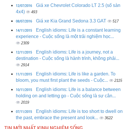
12/07/2016
Giá xe Chevrolet Colorado LT 2.5 (số sàn
4x4)
493
08/07/2016
Giá xe Kia Grand Sedona 3.3 GAT
517
14/11/2015
English idioms: Life is a constant learning
experience - Cuộc sống là một trải nghiệm học...
2309
12/11/2015
English idioms: Life is a journey, not a
destination - Cuộc sống là hành trình, không phải...
2914
11/11/2015
English idioms: Life is like a garden. To
bloom, you must first plant the seeds - Cuộc...
2115
10/11/2015
English idioms: Life is a balance between
holding on and letting go - Cuộc sống là sự cân...
2019
07/11/2015
English idioms: Life is too short to dwell on
the past, embrace the present and look...
3622
TIN MỚI NHẤT KINH NGHIỆM SỐNG