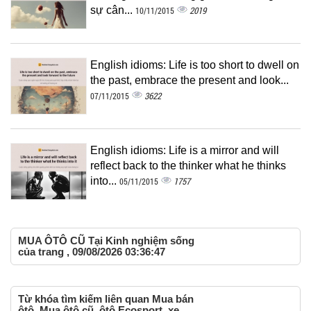
sự cân...
2019
10/11/2015
English idioms: Life is too short to dwell on
the past, embrace the present and look...
3622
07/11/2015
English idioms: Life is a mirror and will
reflect back to the thinker what he thinks
into...
1757
05/11/2015
MUA ÔTÔ CŨ Tại Kinh nghiệm sống
của trang , 09/08/2026 03:36:47
Từ khóa tìm kiếm liên quan Mua bán
ôtô, Mua ôtô cũ, ôtô Ecosport, xe