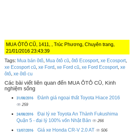
MUA ÔTÔ CŨ, 1411, , Trúc Phương, Chuyên trang,
21/01/2016 23:43:39
Tags:
Mua bán ôtô
,
Mua ôtô cũ
,
ôtô Ecosport
,
xe Ecosport
,
xe Ecosport cũ
,
xe Ford
,
xe Ford cũ
,
xe Ford Ecosport
,
xe
ôtô
,
xe ôtô cu
Các bài viết liên quan đến MUA ÔTÔ CŨ, Kinh
nghiệm sống
31/08/2016
Đánh giá ngoại thất Toyota Hiace 2016
259
24/08/2016
Đại lý xe Toyota An Thành Fukushima
Quận 5 - đại lý 100% vốn Nhật Bản
266
13/07/2016
Giá xe Honda CR-V 2.0 AT
506