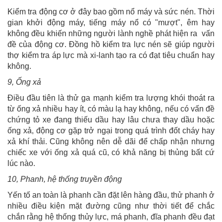
Kiểm tra động cơ ở đây bao gồm nổ máy và sức nén. Thời
gian khởi động máy, tiếng máy nổ có "mượt", êm hay
không đều khiến những người lành nghề phát hiện ra vấn
đề của động cơ. Đồng hồ kiểm tra lực nén sẽ giúp người
thợ kiểm tra áp lực mà xi-lanh tạo ra có đạt tiêu chuẩn hay
không.
9, Ống xả
Điều đầu tiên là thử ga mạnh kiểm tra lượng khói thoát ra
từ ống xả nhiều hay ít, có màu lạ hay không, nếu có vấn đề
chứng tỏ xe đang thiếu dầu hay lâu chưa thay dầu hoặc
ống xả, động cơ gặp trở ngại trong quá trình đốt cháy hay
xả khí thải. Cũng không nên dễ dãi để chấp nhận nhưng
chiếc xe với ống xả quá cũ, có khả năng bị thủng bất cứ
lúc nào.
10, Phanh, hệ thống truyền động
Yến tố an toàn là phanh cần đặt lên hàng đầu, thử phanh ở
nhiều điều kiện mặt đường cũng như thời tiết để chắc
chắn rằng hệ thống thủy lực, má phanh, đĩa phanh đều đạt