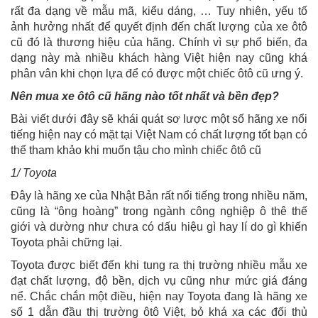
rất đa dạng về mẫu mã, kiểu dáng, … Tuy nhiên, yếu tố
ảnh hưởng nhất để quyết định đến chất lượng của xe ôtô
cũ đó là thương hiệu của hãng. Chính vì sự phổ biến, đa
dạng này mà nhiều khách hàng Việt hiện nay cũng khá
phân vân khi chọn lựa để có được một chiếc ôtô cũ ưng ý.
Nên mua xe ôtô cũ hãng nào tốt nhất và bền đẹp?
Bài viết dưới đây sẽ khái quát sơ lược một số hãng xe nổi
tiếng hiện nay có mặt tại Việt Nam có chất lượng tốt bạn có
thể tham khảo khi muốn tậu cho mình chiếc ôtô cũ
1/ Toyota
Đây là hãng xe của Nhật Bản rất nổi tiếng trong nhiều năm,
cũng là “ông hoàng” trong ngành công nghiệp ô thê thế
giới và dường như chưa có dấu hiệu gì hay lí do gì khiến
Toyota phải chững lại.
Toyota được biết đến khi tung ra thị trường nhiều mẫu xe
đạt chất lượng, độ bền, dịch vụ cũng như mức giá đáng
nể. Chắc chắn một điều, hiện nay Toyota đang là hãng xe
số 1 dẫn đầu thị trường ôtô Việt, bỏ khá xa các đối thủ